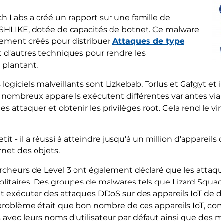
h Labs a créé un rapport sur une famille de
BASHLIKE, dotée de capacités de botnet. Ce malware
lement créés pour distribuer
Attaques de type
et d'autres techniques pour rendre les
 plantant.
logiciels malveillants sont Lizkebab, Torlus et Gafgyt et 
 nombreux appareils exécutent différentes variantes via 
attaquer et obtenir les privilèges root. Cela rend le viru
tit - il a réussi à atteindre jusqu'à un million d'appareils
rnet des objets.
ercheurs de Level 3 ont également déclaré que les attaqu
 solitaires. Des groupes de malwares tels que Lizard Sq
et exécuter des attaques DDoS sur des appareils IoT de di
l problème était que bon nombre de ces appareils IoT, c
avec leurs noms d'utilisateur par défaut ainsi que des m