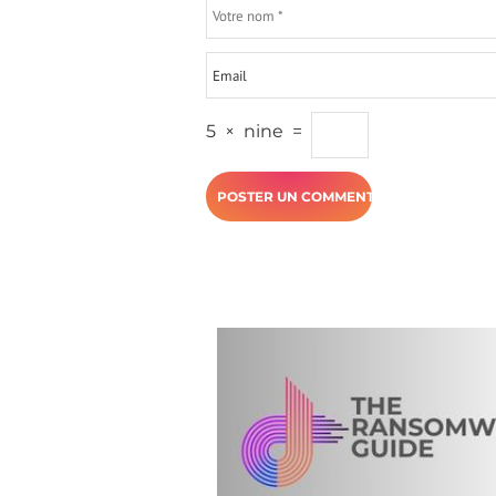
5
×
nine
=