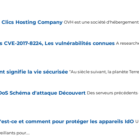
s Clics Hosting Company
OVH est une société d'hébergement 
s CVE-2017-8224, Les vulnérabilités connues
A researche
 signifie la vie sécurisée
“Au siècle suivant, la planète Terre 
DoS Schéma d'attaque Découvert
Des serveurs précédents q
est-ce et comment pour protéger les appareils IdO
U
illants pour....