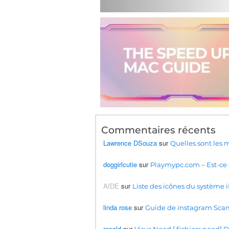
Commentaires récents
Lawrence DSouza
sur
Quelles sont les
doggirlcutie
sur
Playmypc.com – Est-ce s
AIDE
sur
Liste des icônes du système iP
linda rose
sur
Guide de instagram Sca
ronald
sur