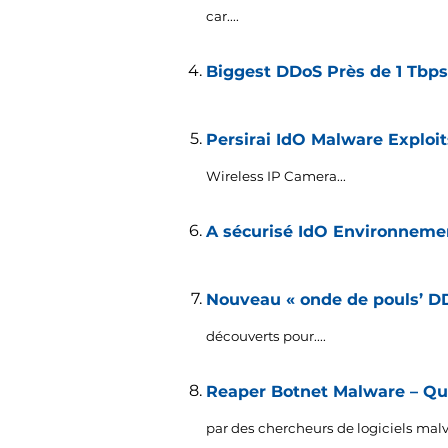
car....
Biggest DDoS Près de 1 Tbp
Persirai IdO Malware Exploit
Wireless IP Camera..
.
A sécurisé IdO Environnement
Télécharger
Nouveau « onde de pouls’ D
Malware Removal Tool
découverts pour....
Reaper Botnet Malware – Qu'
par des chercheurs de logiciels malve