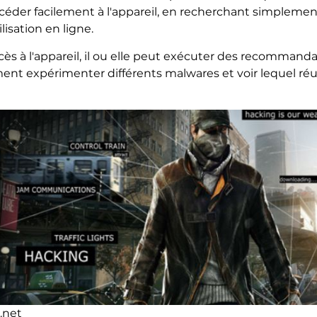
éder facilement à l'appareil, en recherchant simplement 
isation en ligne.
ès à l'appareil, il ou elle peut exécuter des recommandati
ent expérimenter différents malwares et voir lequel réus
e.net