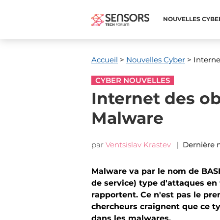
NOUVELLES CYBE
Accueil
>
Nouvelles Cyber
> Interne
CYBER NOUVELLES
Internet des o
Malware
par
Ventsislav Krastev
| Dernière m
Malware va par le nom de BASH
de service) type d'attaques en 
rapportent. Ce n'est pas le pr
chercheurs craignent que ce t
dans les malwares.