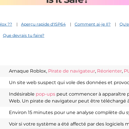
lox ??
Aperçu rapide d'ISP64
Comment ai-je Il?
Qu'e
Que devrais tu faire?
Arnaque Roblox,
Pirate de navigateur
,
Réorienter
,
P
Un site web suspect qui vole des données et provoq
Download
Spy Hunter
Indésirable
pop-ups
peut commencer à apparaître p
Web. Un pirate de navigateur peut être téléchargé à
Environ 15 minutes pour une analyse complète du 
Voir si votre système a été affecté par des logiciels m