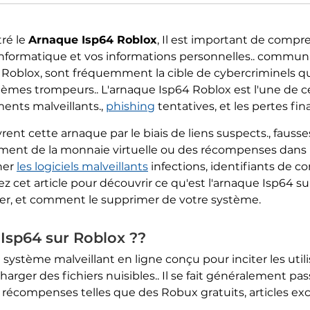
ré le
Arnaque Isp64 Roblox
, Il est important de compr
informatique et vos informations personnelles.. commu
oblox, sont fréquemment la cible de cybercriminels qui
atagèmes trompeurs.. L'arnaque Isp64 Roblox est l'une d
ments malveillants.,
phishing
tentatives, et les pertes fin
t cette arnaque par le biais de liens suspects., fausse
ment de la monnaie virtuelle ou des récompenses dans l
ner
les logiciels malveillants
infections, identifiants de 
z cet article pour découvrir ce qu'est l'arnaque Isp64 s
r, et comment le supprimer de votre système.
 Isp64 sur Roblox ??
 système malveillant en ligne conçu pour inciter les util
arger des fichiers nuisibles.. Il se fait généralement pas
écompenses telles que des Robux gratuits, articles excl