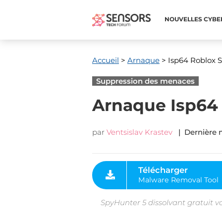
NOUVELLES CYBE
Accueil
>
Arnaque
> Isp64 Roblox
Suppression des menaces
Arnaque Isp64
par
Ventsislav Krastev
| Dernière m
Télécharger
Malware Removal Tool
SpyHunter 5 dissolvant gratuit v