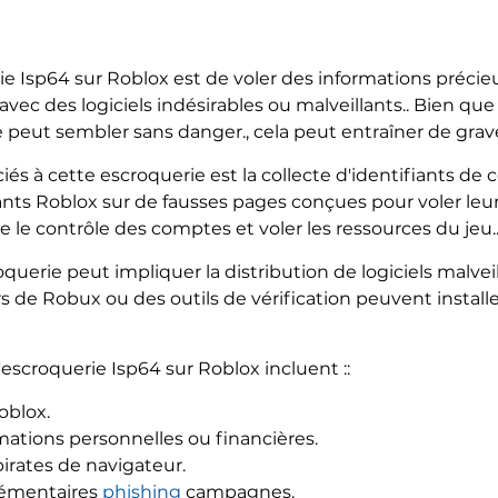
erie Isp64 sur Roblox est de voler des informations préci
ec des logiciels indésirables ou malveillants.. Bien que 
le peut sembler sans danger., cela peut entraîner de gr
iés à cette escroquerie est la collecte d'identifiants de
tifiants Roblox sur de fausses pages conçues pour voler l
 le contrôle des comptes et voler les ressources du jeu.
querie peut impliquer la distribution de logiciels malveill
 de Robux ou des outils de vérification peuvent installer
escroquerie Isp64 sur Roblox incluent ::
oblox.
mations personnelles ou financières.
irates de navigateur.
lémentaires
phishing
campagnes.