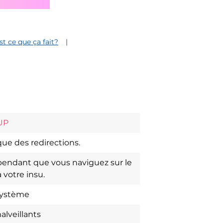
st ce que ça fait?
UP
ue des redirections.
endant que vous naviguez sur le
 votre insu.
système
alveillants