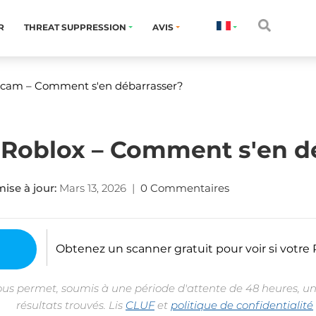
R
THREAT SUPPRESSION
AVIS
 Scam
– Comment s'en débarrasser?
 Roblox – Comment s'en d
ise à jour:
Mars 13, 2026
|
0 Commentaires
Obtenez un scanner gratuit pour voir si votre P
ous permet, soumis à une période d'attente de 48 heures, un
résultats trouvés. Lis
CLUF
et
politique de confidentialité