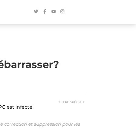
ébarrasser?
OFFRE SPÉCIALE
C est infecté.
e correction et suppression pour les