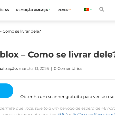
ÍCIAS
REMOÇÃO AMEAÇA
REVER
– Como se livrar dele?
blox – Como se livrar dele
alização:
marcha 13, 2026
|
0 Comentários
Obtenha um scanner gratuito para ver se o se
permite que você, sujeito a um período de espera de 48 ho
resultados encontrados. Ler
EULA
e
Política de Privacidad