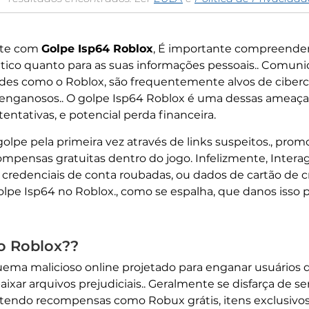
nte com
Golpe Isp64 Roblox
, É importante compreender 
tico quanto para as suas informações pessoais.. Comuni
des como o Roblox, são frequentemente alvos de ciberc
enganosos.. O golpe Isp64 Roblox é uma dessas ameaças
tentativas, e potencial perda financeira.
lpe pela primeira vez através de links suspeitos., promo
pensas gratuitas dentro do jogo. Infelizmente, Intera
 credenciais de conta roubadas, ou dados de cartão de 
golpe Isp64 no Roblox., como se espalha, que danos isso
no Roblox??
ma malicioso online projetado para enganar usuários d
ixar arquivos prejudiciais.. Geralmente se disfarça de se
ndo recompensas como Robux grátis, itens exclusivos, 