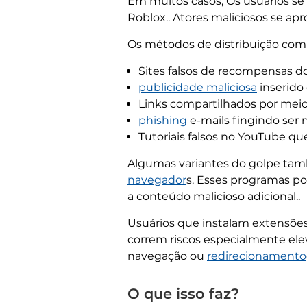
Em muitos casos, Os usuários s
Roblox.. Atores maliciosos se a
Os métodos de distribuição comu
Sites falsos de recompensas 
publicidade maliciosa
inserido
Links compartilhados por meio 
phishing
e-mails fingindo ser n
Tutoriais falsos no YouTube 
Algumas variantes do golpe ta
navegador
s. Esses programas po
a conteúdo malicioso adicional..
Usuários que instalam extensões
correm riscos especialmente el
navegação ou
redirecionamento
O que isso faz?