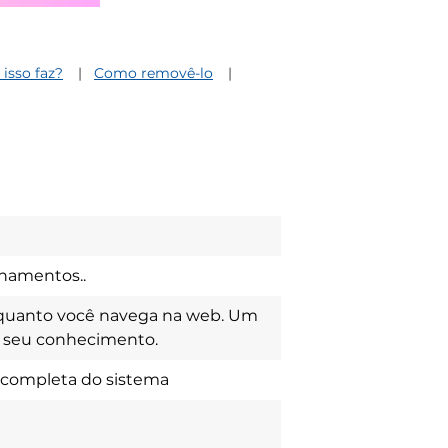
isso faz?
Como removê-lo
onamentos..
quanto você navega na web. Um
o seu conhecimento.
 completa do sistema