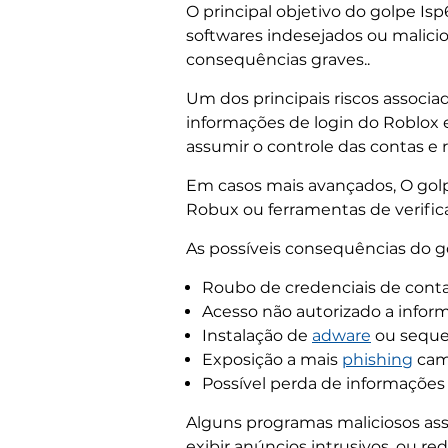
O principal objetivo do golpe Is
softwares indesejados ou malicio
consequências graves..
Um dos principais riscos associad
informações de login do Roblox 
assumir o controle das contas e r
Em casos mais avançados, O golp
Robux ou ferramentas de verifica
As possíveis consequências do g
Roubo de credenciais de conta
Acesso não autorizado a inform
Instalação de
adware
ou seque
Exposição a mais
phishing
cam
Possível perda de informações d
Alguns programas maliciosos a
exibir anúncios intrusivos, ou re