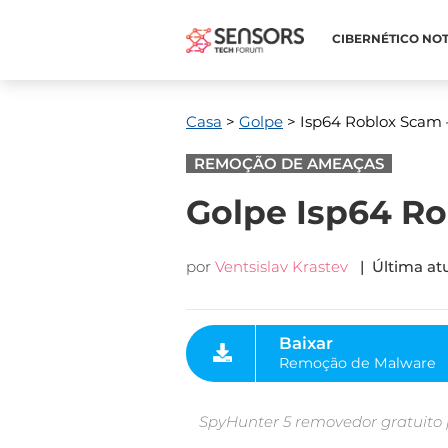
CIBERNÉTICO NOT
Casa
>
Golpe
> Isp64 Roblox Scam
REMOÇÃO DE AMEAÇAS
Golpe Isp64 Ro
por
Ventsislav Krastev
| Última atu
Baixar
Remoção de Malware
Ferramenta
SpyHunter 5 removedor gratuito 