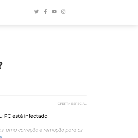
?
OFERTA ESPECIAL
u PC está infectado.
ras, uma correção e remoção para os
e