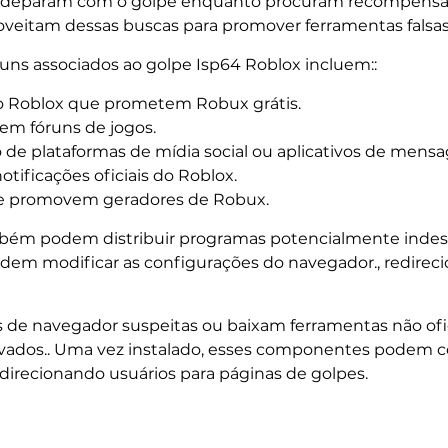
e deparam com o golpe enquanto procuram recompensas
proveitam dessas buscas para promover ferramentas fals
ns associados ao golpe Isp64 Roblox incluem::
do Roblox que prometem Robux grátis.
 em fóruns de jogos.
de plataformas de mídia social ou aplicativos de mensa
otificações oficiais do Roblox.
que promovem geradores de Robux.
mbém podem distribuir programas potencialmente inde
dem modificar as configurações do navegador., redirecio
 de navegador suspeitas ou baixam ferramentas não ofic
evados.. Uma vez instalado, esses componentes podem c
direcionando usuários para páginas de golpes.