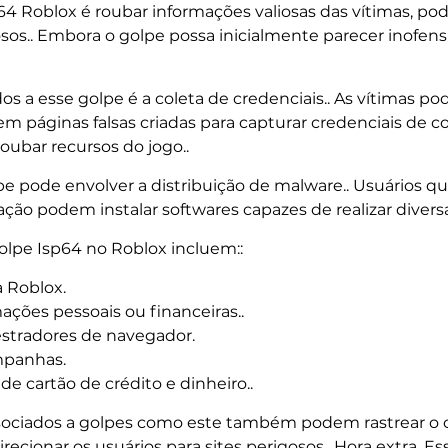
p64 Roblox é roubar informações valiosas das vítimas, p
sos.. Embora o golpe possa inicialmente parecer inofensi
os a esse golpe é a coleta de credenciais.. As vítimas po
em páginas falsas criadas para capturar credenciais de 
oubar recursos do jogo..
e pode envolver a distribuição de malware.. Usuários qu
ção podem instalar softwares capazes de realizar diversa
olpe Isp64 no Roblox incluem::
 Roblox.
ações pessoais ou financeiras..
stradores de navegador.
panhas.
e cartão de crédito e dinheiro..
ssociados a golpes como este também podem rastrear o
direcionar os usuários para sites perigosos.. Hora extra,