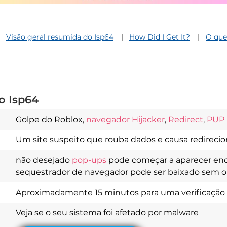
Visão geral resumida do Isp64
How Did I Get It?
O que 
o Isp64
Golpe do Roblox,
navegador Hijacker
,
Redirect
,
PUP
Um site suspeito que rouba dados e causa redireci
Download
Spy Hunter
não desejado
pop-ups
pode começar a aparecer en
sequestrador de navegador pode ser baixado sem 
Aproximadamente 15 minutos para uma verificação
Veja se o seu sistema foi afetado por malware