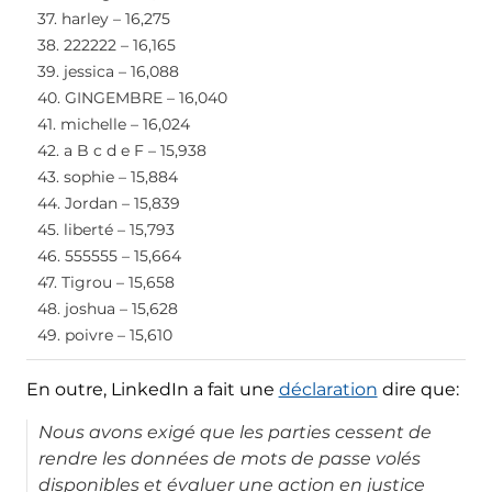
37. harley – 16,275
38. 222222 – 16,165
39. jessica – 16,088
40. GINGEMBRE – 16,040
41. michelle – 16,024
42. a B c d e F – 15,938
43. sophie – 15,884
44. Jordan – 15,839
45. liberté – 15,793
46. 555555 – 15,664
47. Tigrou – 15,658
48. joshua – 15,628
49. poivre – 15,610
En outre, LinkedIn a fait une
déclaration
dire que:
Nous avons exigé que les parties cessent de
rendre les données de mots de passe volés
disponibles et évaluer une action en justice