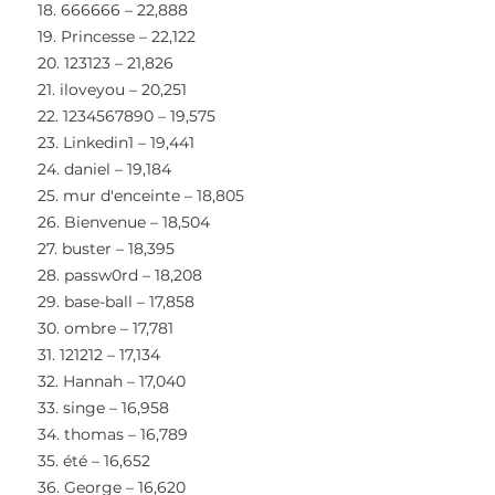
18. 666666 – 22,888
19. Princesse – 22,122
20. 123123 – 21,826
21. iloveyou – 20,251
22. 1234567890 – 19,575
23. Linkedin1 – 19,441
24. daniel – 19,184
25. mur d'enceinte – 18,805
26. Bienvenue – 18,504
27. buster – 18,395
28. passw0rd – 18,208
29. base-ball – 17,858
30. ombre – 17,781
31. 121212 – 17,134
32. Hannah – 17,040
33. singe – 16,958
34. thomas – 16,789
35. été – 16,652
36. George – 16,620