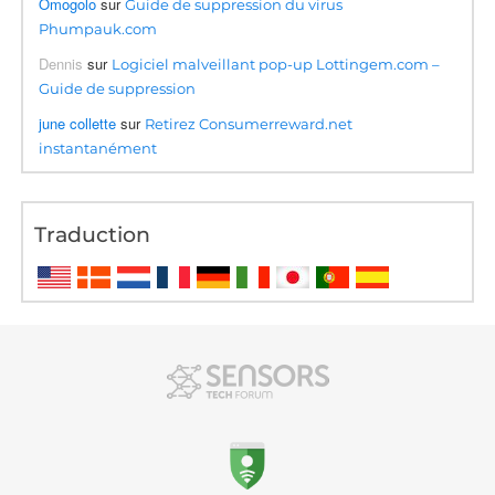
Omogolo
sur
Guide de suppression du virus
Phumpauk.com
Dennis
sur
Logiciel malveillant pop-up Lottingem.com –
Guide de suppression
june collette
sur
Retirez Consumerreward.net
instantanément
Traduction