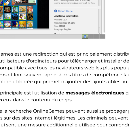
mes est une redirection qui est principalement distribu
s utilisateurs d'ordinateurs pour télécharger et installe
 compatible avec tous les navigateurs web les plus popul
oms et font souvent appel à des titres de compétence fa
iption élaborée qui promet d'ajouter des ajouts utiles au l
rincipale est l'utilisation de
messages électroniques
q
n
eux dans le contenu du corps.
me la recherche OnlineGames peuvent aussi se propager p
s sur des sites Internet légitimes. Les criminels peuven
i sont une mesure additionnelle utilisée pour confondre