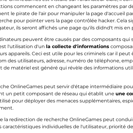
ctions commencent en changeant les paramètres par dé
nt le pirate de l'air pour manipuler la page d'accueil p
che pour pointer vers la page contrôlée hacker. Cela sig
eur, ils seront affichés une page qu'ils didnd't mis en 
rdinateurs peuvent être causés par des composants qui so
t l'utilisation d'un
la collecte d'informations
composant
leurs appareils. Ceci est utile pour les criminels car il p
nom des utilisateurs, adresse, numéro de téléphone, emp
t de matériel est généré qui révèle des informations utile
erche OnlineGames peut servir d'étape intermédiaire pou
sent un petit composant de réseau qui établit une
une co
t utilisé pour déployer des menaces supplémentaires, espi
oment.
que la redirection de recherche OnlineGames peut conduire
 caractéristiques individuelles de l'utilisateur, priorité d