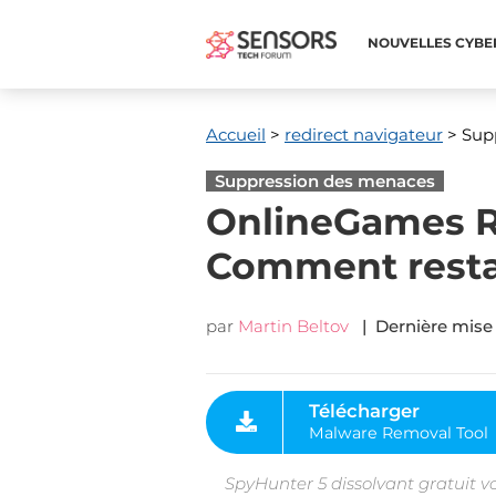
NOUVELLES CYBE
Accueil
>
redirect navigateur
> Supp
Suppression des menaces
OnlineGames R
Comment resta
par
Martin Beltov
| Dernière mise 
Télécharger
Malware Removal Tool
SpyHunter 5 dissolvant gratuit v