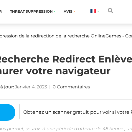
R
THREAT SUPPRESSION
AVIS
ression de la redirection de la recherche OnlineGames - C
echerche Redirect Enlèv
urer votre navigateur
à jour:
Janvier 4, 2023
|
0 Commentaires
Obtenez un scanner gratuit pour voir si votre P
ous permet, soumis à une période d'attente de 48 heures, un