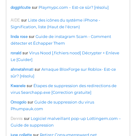
doggirlcutie
sur
Playmypc.com – Est-ce sûr? [résolu]
AIDE
sur
Liste des icônes du système iPhone -
Signification, liste (Haut de l'écran)
linda rose
sur
Guide de instagram Scam - Comment
détecter et Échapper Them
ronald
sur
Virus Nood [.fichiers nood] Décrypter + Enleve
Le [Guider]
ahmetahmati
sur
Arnaque BloxForge sur Roblox- Est-ce
sûr? [résolu]
Kwanele
sur
Étapes de suppression des redirections de
virus Searchapp.exe [Correction gratuite]
Omogolo
sur
Guide de suppression du virus
Phumpauk.com
Dennis
sur
Logiciel malveillant pop-up Lottingem.com –
Guide de suppression
june collette
sur
Retirez Consumerreward.net