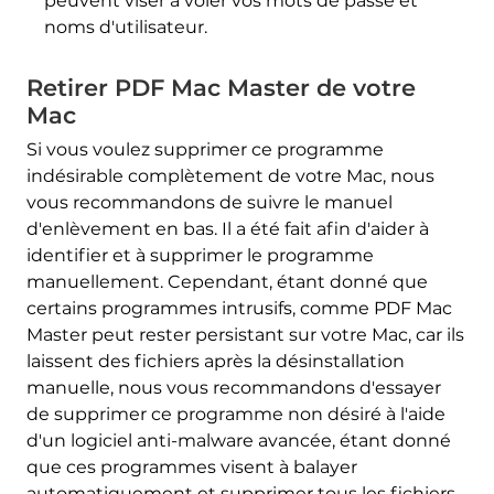
peuvent viser à voler vos mots de passe et
noms d'utilisateur.
Retirer PDF Mac Master de votre
RETIRER MAINTENANT
Mac
(MAC)
avec SpyHunter pour Mac
Si vous voulez supprimer ce programme
indésirable complètement de votre Mac, nous
vous recommandons de suivre le manuel
d'enlèvement en bas. Il a été fait afin d'aider à
identifier et à supprimer le programme
manuellement. Cependant, étant donné que
certains programmes intrusifs, comme PDF Mac
Master peut rester persistant sur votre Mac, car ils
laissent des fichiers après la désinstallation
manuelle, nous vous recommandons d'essayer
de supprimer ce programme non désiré à l'aide
d'un logiciel anti-malware avancée, étant donné
que ces programmes visent à balayer
automatiquement et supprimer tous les fichiers