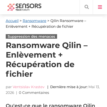
Accueil
>
Ransomware
> Qilin Ransomware
–
Enlèvement + Récupération de fichier
Suppression des menaces
Ransomware Qilin –
Enlèvement +
Récupération de
fichier
par
Ventsislav Krastev
| Dernière mise à jour:
Mai 13,
2026
|
0 Commentaires
Qu'est-ce que le ransomware Qilin