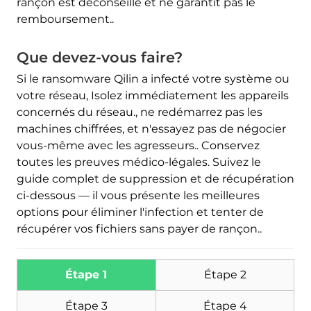
rançon est déconseillé et ne garantit pas le
remboursement..
Que devez-vous faire?
Si le ransomware Qilin a infecté votre système ou
votre réseau, Isolez immédiatement les appareils
concernés du réseau., ne redémarrez pas les
Télécharger
machines chiffrées, et n'essayez pas de négocier
Malware Removal Tool
vous-même avec les agresseurs.. Conservez
toutes les preuves médico-légales. Suivez le
guide complet de suppression et de récupération
ci-dessous — il vous présente les meilleures
options pour éliminer l'infection et tenter de
récupérer vos fichiers sans payer de rançon..
Étape 1
Étape 2
Étape 3
Étape 4