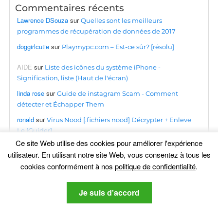
Commentaires récents
Lawrence DSouza
sur
Quelles sont les meilleurs
programmes de récupération de données de 2017
doggirlcutie
sur
Playmypc.com – Est-ce sûr? [résolu]
AIDE
sur
Liste des icônes du système iPhone -
Signification, liste (Haut de l'écran)
linda rose
sur
Guide de instagram Scam - Comment
détecter et Échapper Them
ronald
sur
Virus Nood [.fichiers nood] Décrypter + Enleve
Le [Guider]
Ce site Web utilise des cookies pour améliorer l'expérience
ahmetahmati
sur
Arnaque BloxForge sur Roblox- Est-ce
utilisateur. En utilisant notre site Web, vous consentez à tous les
sûr? [résolu]
cookies conformément à nos
politique de confidentialité
.
Kwanele
sur
Étapes de suppression des redirections de
virus Searchapp.exe [Correction gratuite]
Je suis d'accord
Omogolo
sur
Guide de suppression du virus
Phumpauk.com