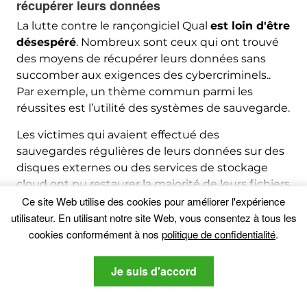
récupérer leurs données
La lutte contre le rançongiciel Qual
est loin d'être
désespéré
. Nombreux sont ceux qui ont trouvé
des moyens de récupérer leurs données sans
succomber aux exigences des cybercriminels..
Par exemple, un thème commun parmi les
réussites est l’utilité des systèmes de sauvegarde.
Les victimes qui avaient effectué des
sauvegardes régulières de leurs données sur des
disques externes ou des services de stockage
cloud ont pu restaurer la majorité de leurs fichiers
suite à une attaque..
Ce site Web utilise des cookies pour améliorer l'expérience
utilisateur. En utilisant notre site Web, vous consentez à tous les
Il est essentiel de noter, cependant, que le succès
cookies conformément à nos
politique de confidentialité
.
dépendait souvent de la déconnexion de ces
sauvegardes du réseau principal au moment de
Je suis d'accord
l'infection, soulignant l'importance des stratégies
de sauvegarde hors ligne ou basées sur le cloud.