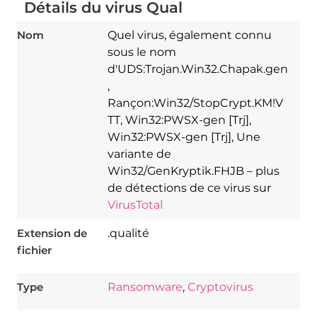
Détails du virus Qual
Nom
Quel virus, également connu
sous le nom
d'UDS:Trojan.Win32.Chapak.gen
,
Rançon:Win32/StopCrypt.KM!V
TT, Win32:PWSX-gen [Trj],
Win32:PWSX-gen [Trj], Une
variante de
Win32/GenKryptik.FHJB – plus
de détections de ce virus sur
VirusTotal
Extension de
.qualité
fichier
Type
Ransomware
,
Cryptovirus