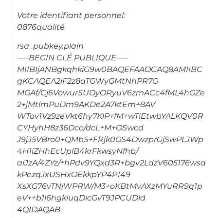
Votre identifiant personnel:
0876qualité
rsa_pubkey.plain
—–BEGIN CLÉ PUBLIQUE—–
MIIBIjANBgkqhkiG9w0BAQEFAAOCAQ8AMIIBC
gKCAQEA2iF2z8qTGWyGMtNhPR7G
MGAf/Cj6VowurSUOyORyuV6zmACc4fML4hGZe
2+jMtlmPuDm9AKDe2A7ktEm+8AV
WTov1Vz9zeVkt6hy7KlP+fM+wTiEtwbYALKQV0R
CYHyhH8z36Dco/dcL+M+OSwcd
J9jJ5VBro0+QMbS+FRjk0GS4DwzprGjSwPLJWp
4H1iZHhEcUplB4krFkwsyNfhb/
aiJzA/4ZYz/+hPdv9YQxd3R+bgv2LdzV605176wsa
kPezqJxUSHxOEkkpYP4P149
XsXG76vTNjWPRW/M3+oKBtMvAXzMYuRR9q1p
eV++b1l6hgkiuqDicGvT9JPCUDld
4QIDAQAB