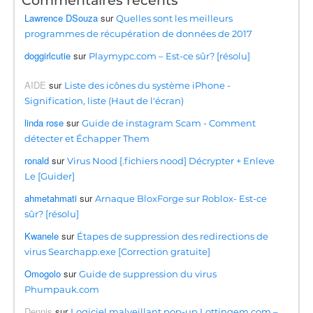
Commentaires récents
Lawrence DSouza
sur
Quelles sont les meilleurs
programmes de récupération de données de 2017
doggirlcutie
sur
Playmypc.com – Est-ce sûr? [résolu]
AIDE
sur
Liste des icônes du système iPhone -
Signification, liste (Haut de l'écran)
linda rose
sur
Guide de instagram Scam - Comment
détecter et Échapper Them
ronald
sur
Virus Nood [.fichiers nood] Décrypter + Enleve
Le [Guider]
ahmetahmati
sur
Arnaque BloxForge sur Roblox- Est-ce
sûr? [résolu]
Kwanele
sur
Étapes de suppression des redirections de
virus Searchapp.exe [Correction gratuite]
Omogolo
sur
Guide de suppression du virus
Phumpauk.com
Dennis
sur
Logiciel malveillant pop-up Lottingem.com –