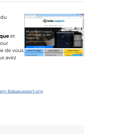
 du
ique
et
our
ie de vous
us avez
cam Babasupport.org