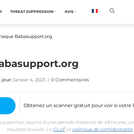
R
THREAT SUPPRESSION
AVIS
rnaque Babasupport.org
Babasupport.org
 jour:
Janvier 4, 2023
|
0 Commentaires
Obtenez un scanner gratuit pour voir si votre P
ous permet, soumis à une période d'attente de 48 heures, un
résultats trouvés. Lis
CLUF
et
politique de confidentialité