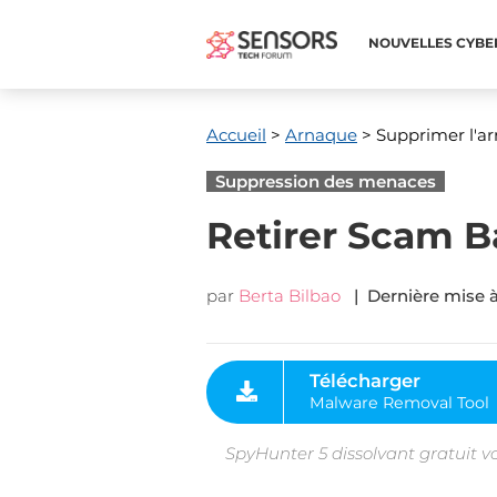
NOUVELLES CYBE
Accueil
>
Arnaque
> Supprimer l'a
Suppression des menaces
Retirer Scam 
par
Berta Bilbao
| Dernière mise à
Télécharger
Malware Removal Tool
SpyHunter 5 dissolvant gratuit v