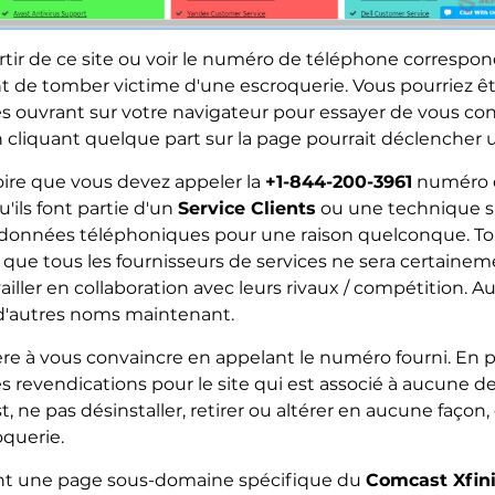
tir de ce site ou voir le numéro de téléphone correspon
oint de tomber victime d'une escroquerie. Vous pourriez
es ouvrant sur votre navigateur pour essayer de vous co
cliquant quelque part sur la page pourrait déclencher un
roire que vous devez appeler la
+1-844-200-3961
numéro de
ils font partie d'un
Service Clients
ou une technique s
données téléphoniques pour une raison quelconque. Tou
ue tous les fournisseurs de services ne sera certainem
ailler en collaboration avec leurs rivaux / compétition. A
r d'autres noms maintenant.
re à vous convaincre en appelant le numéro fourni. En pl
les revendications pour le site qui est associé à aucune d
t, ne pas désinstaller, retirer ou altérer en aucune façon,
oquerie.
nt une page sous-domaine spécifique du
Comcast Xfinit