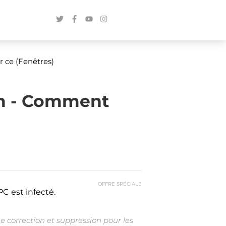
 ce (Fenêtres)
am - Comment
OFFRE SPÉCIALE
C est infecté.
e correction et suppression pour les