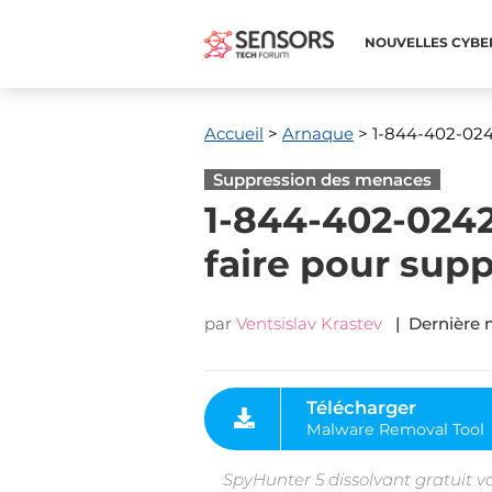
NOUVELLES CYBE
Accueil
>
Arnaque
> 1-844-402-0242
Suppression des menaces
1-844-402-0242
faire pour sup
par
Ventsislav Krastev
| Dernière m
Télécharger
Malware Removal Tool
SpyHunter 5 dissolvant gratuit v