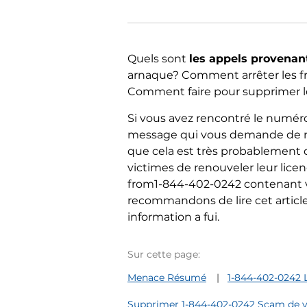
Quels sont
les appels provenan
arnaque? Comment arrêter les f
Comment faire pour supprimer le
Si vous avez rencontré le numéro
message qui vous demande de met
que cela est très probablement
victimes de renouveler leur licen
from1-844-402-0242 contenant v
recommandons de lire cet article
information a fui.
Sur cette page:
Menace Résumé
1-844-402-0242 L
Supprimer 1-844-402-0242 Scam de v