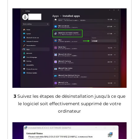
3
Suivez les étapes de désinstallation jusqu'à ce que
le logiciel soit effectivement supprimé de votre
ordinateur