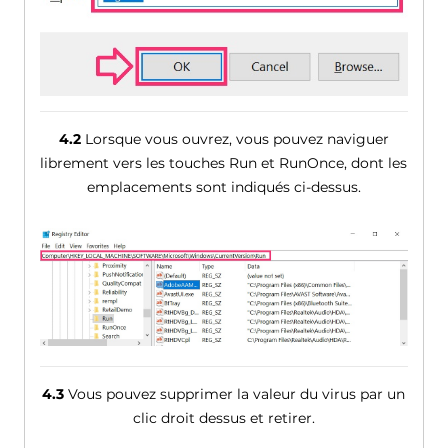
4.2
Lorsque vous ouvrez, vous pouvez naviguer
librement vers les touches Run et RunOnce, dont les
emplacements sont indiqués ci-dessus.
4.3
Vous pouvez supprimer la valeur du virus par un
clic droit dessus et retirer.