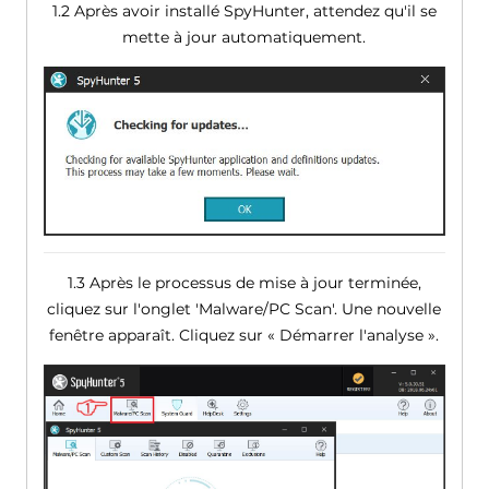
1.2 Après avoir installé SpyHunter, attendez qu'il se
mette à jour automatiquement.
1.3 Après le processus de mise à jour terminée,
cliquez sur l'onglet 'Malware/PC Scan'. Une nouvelle
fenêtre apparaît. Cliquez sur « Démarrer l'analyse ».