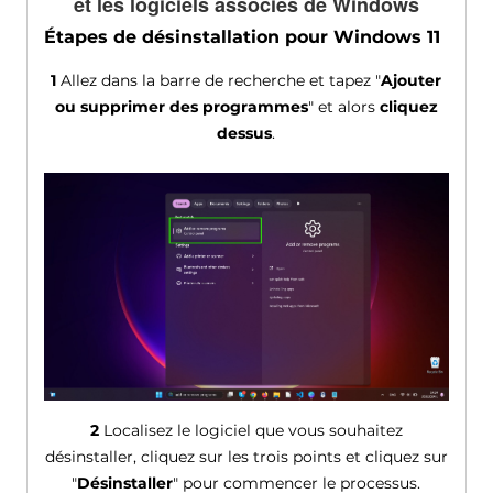
et les logiciels associés de Windows
Étapes de désinstallation pour Windows 11
1
Allez dans la barre de recherche et tapez "
Ajouter
ou supprimer des programmes
" et alors
cliquez
dessus
.
2
Localisez le logiciel que vous souhaitez
désinstaller, cliquez sur les trois points et cliquez sur
"
Désinstaller
" pour commencer le processus.