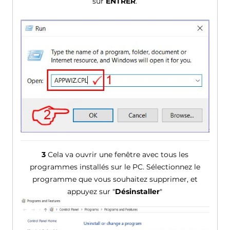
sur
ENTRER
.
3
Cela va ouvrir une fenêtre avec tous les
programmes installés sur le PC. Sélectionnez le
programme que vous souhaitez supprimer, et
appuyez sur "
Désinstaller
"