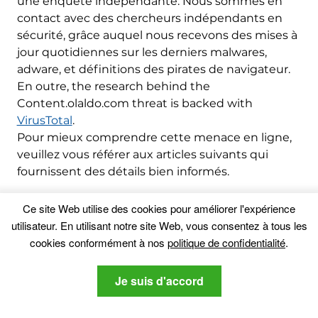
une enquête indépendante. Nous sommes en
contact avec des chercheurs indépendants en
sécurité, grâce auquel nous recevons des mises à
jour quotidiennes sur les derniers malwares,
adware, et définitions des pirates de navigateur.
En outre,
the research behind the
Content.olaldo.com threat is backed with
VirusTotal
.
Pour mieux comprendre cette menace en ligne,
veuillez vous référer aux articles suivants qui
fournissent des détails bien informés.
Ce site Web utilise des cookies pour améliorer l'expérience
Tsetso Mihailov
utilisateur. En utilisant notre site Web, vous consentez à tous les
Tsetso Mikhaïlov est une tech-
cookies conformément à nos
politique de confidentialité
.
geek et aime tout ce qui est lié
technologie, tout en observant
Je suis d'accord
les dernières nouvelles
technologies environnantes. Il a