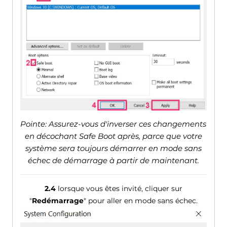
Pointe: Assurez-vous d'inverser ces changements
en décochant Safe Boot après, parce que votre
système sera toujours démarrer en mode sans
échec de démarrage à partir de maintenant.
2.4
lorsque vous êtes invité, cliquer sur
"
Redémarrage
" pour aller en mode sans échec.