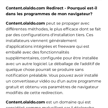
Content.olaldo.com Redirect - Pourquoi est-il
dans les programmes de mon navigateur?
Content.olaldo.com
peut se propager avec
différentes méthodes, le plus efficace dont se fait
par des configurations d'installation tiers. Ces
installateurs viennent généralement
d'applications intégrées et freeware qui est
emballé avec des fonctionnalités
supplémentaires, configurée pour être installée
avec un autre logiciel. Le déballage de l'additif de
quelque chose pourrait se produire sans
notification préalable. Vous pouvez avoir installé
un convertisseur vidéo ou d'un autre programme
gratuit et obtenu vos paramètres de navigateur
modifiés de cette redirection.
Content.olaldo.com
est un domaine qui est
considéré comme malveillant car il déclenche