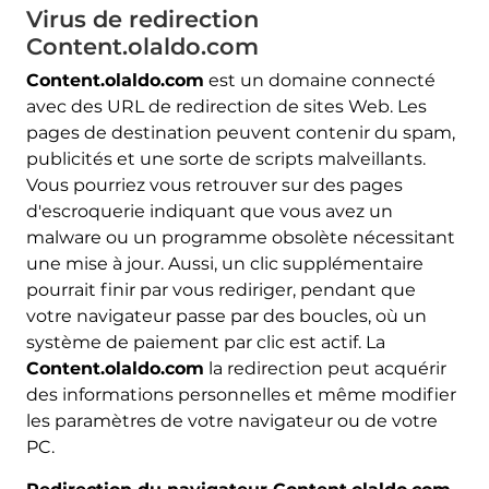
Virus de redirection
Content.olaldo.com
Content.olaldo.com
est un domaine connecté
avec des URL de redirection de sites Web. Les
pages de destination peuvent contenir du spam,
publicités et une sorte de scripts malveillants.
Vous pourriez vous retrouver sur des pages
d'escroquerie indiquant que vous avez un
malware ou un programme obsolète nécessitant
une mise à jour. Aussi, un clic supplémentaire
pourrait finir par vous rediriger, pendant que
votre navigateur passe par des boucles, où un
système de paiement par clic est actif. La
Content.olaldo.com
la redirection peut acquérir
des informations personnelles et même modifier
les paramètres de votre navigateur ou de votre
PC.