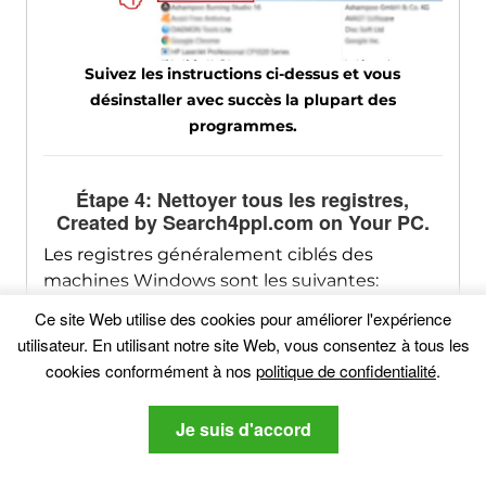
Suivez les instructions ci-dessus et vous
désinstaller avec succès la plupart des
programmes.
Étape 4: Nettoyer tous les registres,
Created by Search4ppl.com on Your PC
.
Les registres généralement ciblés des
machines Windows sont les suivantes:
Ce site Web utilise des cookies pour améliorer l'expérience
HKEY_LOCAL_MACHINE Software Microsoft
utilisateur. En utilisant notre site Web, vous consentez à tous les
Windows CurrentVersion Run
cookies conformément à nos
politique de confidentialité
.
HKEY_CURRENT_USER Software Microsoft
Windows CurrentVersion Run
Je suis d'accord
HKEY_LOCAL_MACHINE Software Microsoft
Windows CurrentVersion RunOnce
HKEY_CURRENT_USER Software Microsoft