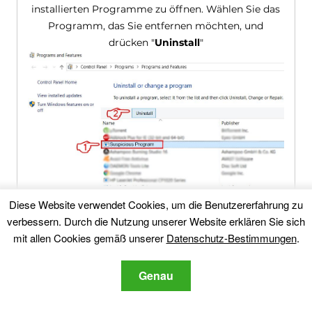
installierten Programme zu öffnen. Wählen Sie das
Programm, das Sie entfernen möchten, und
drücken "
Uninstall
"
Folgen Sie den Anweisungen oben und Sie
Diese Website verwendet Cookies, um die Benutzererfahrung zu
werden erfolgreich die meisten Programme
verbessern. Durch die Nutzung unserer Website erklären Sie sich
deinstallieren.
mit allen Cookies gemäß unserer
Datenschutz-Bestimmungen
.
Schritt 4: Bereinigen Sie alle Register,
Genau
Created by Search4ppl.com on Your PC
.
Die in der Regel gezielt Register von