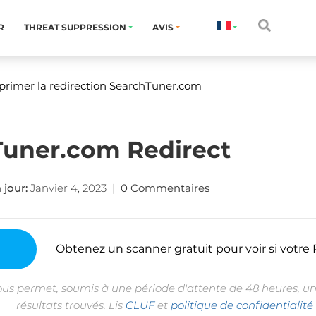
R
THREAT SUPPRESSION
AVIS
rimer la redirection SearchTuner.com
Tuner.com Redirect
 jour:
Janvier 4, 2023
|
0 Commentaires
Obtenez un scanner gratuit pour voir si votre P
ous permet, soumis à une période d'attente de 48 heures, un
résultats trouvés. Lis
CLUF
et
politique de confidentialité