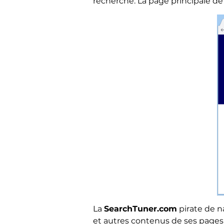
recherche. La page principale de
La
SearchTuner.com
pirate de na
et autres contenus de ses pages 