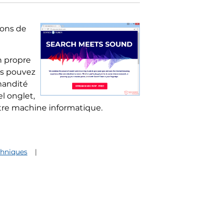
ions de
on propre
us pouvez
mandité
el onglet,
otre machine informatique.
chniques