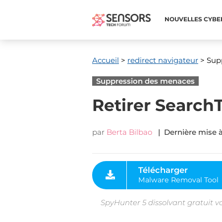
NOUVELLES CYBE
Accueil
>
redirect navigateur
> Supp
Suppression des menaces
Retirer Search
par
Berta Bilbao
| Dernière mise à
Télécharger
Malware Removal Tool
SpyHunter 5 dissolvant gratuit v