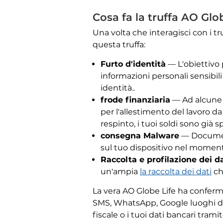
Cosa fa la truffa AO Glo
Una volta che interagisci con i t
questa truffa:
Furto d'identità
— L'obiettivo 
informazioni personali sensibil
identità..
frode finanziaria
— Ad alcune v
per l'allestimento del lavoro d
respinto, i tuoi soldi sono già sp
consegna Malware
— Document
sul tuo dispositivo nel momento 
Raccolta e profilazione dei da
un'ampia
la raccolta dei dati
che
La vera AO Globe Life ha conferma
SMS, WhatsApp, Google luoghi di r
fiscale o i tuoi dati bancari tramit