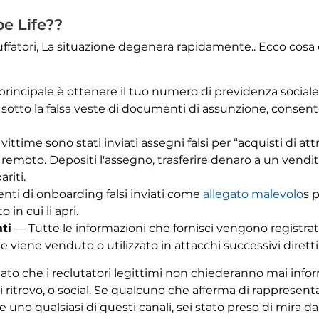
be Life??
ruffatori, La situazione degenera rapidamente.. Ecco cosa
principale è ottenere il tuo numero di previdenza sociale,
i sotto la falsa veste di documenti di assunzione, consen
ittime sono stati inviati assegni falsi per “acquisti di at
a remoto. Depositi l'assegno, trasferire denaro a un vendi
ariti.
i di onboarding falsi inviati come
allegato malevolo
s 
in cui li apri.
ti
— Tutte le informazioni che fornisci vengono registra
 viene venduto o utilizzato in attacchi successivi diretti 
to che i reclutatori legittimi non chiederanno mai inform
itrovo, o social. Se qualcuno che afferma di rappresentar
e uno qualsiasi di questi canali, sei stato preso di mira da 