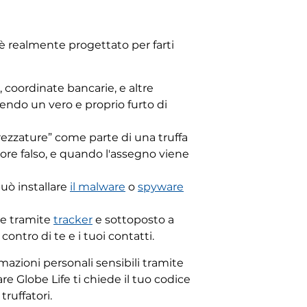
 è realmente progettato per farti
 coordinate bancarie, e altre
tendo un vero e proprio furto di
trezzature” come parte di una truffa
tore falso, e quando l'assegno viene
può installare
il malware
o
spyware
te tramite
tracker
e sottoposto a
contro di te e i tuoi contatti.
azioni personali sensibili tramite
e Globe Life ti chiede il tuo codice
truffatori.