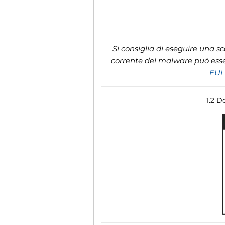
Si consiglia di eseguire una s
corrente del malware può esser
EU
1.2 D