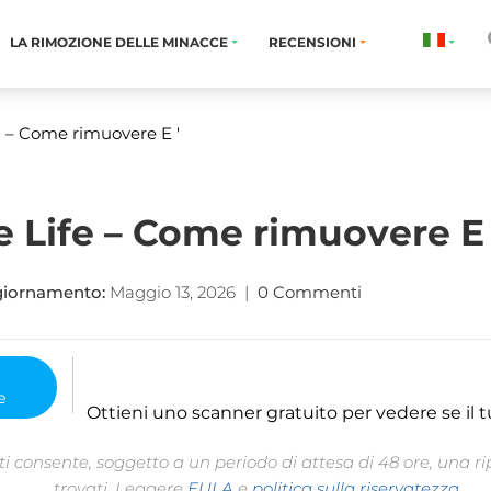
LA RIMOZIONE DELLE MINACCE
RECENSIONI
m
– Come rimuovere E '
e Life – Come rimuovere E 
giornamento:
Maggio 13, 2026
|
0 Commenti
Ottieni uno scanner gratuito per vedere se il t
 consente, soggetto a un periodo di attesa di 48 ore, una rip
trovati. Leggere
EULA
e
politica sulla riservatezza