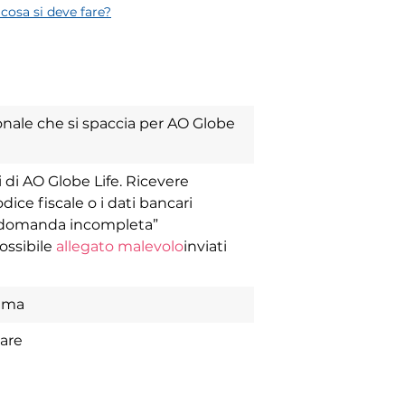
cosa si deve fare?
sonale che si spaccia per AO Globe
i di AO Globe Life. Ricevere
dice fiscale o i dati bancari
 “domanda incompleta”
ossibile
allegato malevolo
inviati
tema
ware