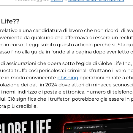
 Life??
elativo a una candidatura di lavoro che non ricordi di av
roveniente da qualcuno che affermava di essere un reclutat
co in corso.. Leggi subito questo articolo perché sì, St
l basso fino alla guida in fondo alla pagina dopo aver let
i assicurazioni che opera sotto l'egida di Globe Life Inc.
ta truffa così pericolosa: i criminali sfruttano il vero no
urre in modo convincente
phishing
operazioni mirate a chi 
olazione dei dati in 2024 dove attori di minacce sconosc
 i nomi, indirizzo di posta elettronica, numero di telefon
dui. Ciò significa che i truffatori potrebbero già essere in 
ra più credibile..