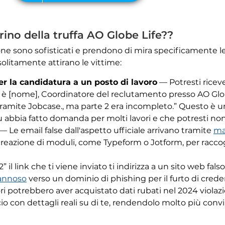
ino della truffa AO Globe Life??
zione sono sofisticati e prendono di mira specificamente
 solitamente attirano le vittime:
per la candidatura a un posto di lavoro
— Potresti ricev
o è [nome], Coordinatore del reclutamento presso AO Globe
 tramite Jobcase., ma parte 2 era incompleto.” Questo è u
tu abbia fatto domanda per molti lavori e che potresti non
— Le email false dall'aspetto ufficiale arrivano tramite
ma
creazione di moduli, come Typeform o Jotform, per raccoglie
 2” il link che ti viene inviato ti indirizza a un sito web f
dannoso
verso un dominio di phishing per il furto di creden
ori potrebbero aver acquistato dati rubati nel 2024 violaz
occio con dettagli reali su di te, rendendolo molto più c