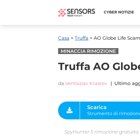
CYBER ​​NOTIZIE
Casa
>
Truffa
> AO Globe Life Sca
MINACCIA RIMOZIONE
Truffa AO Glob
da
Ventsislav Krastev
| Ultimo ag
Scarica
Strumento di rimozione
malware
SpyHunter 5 rimozione gratuita ti