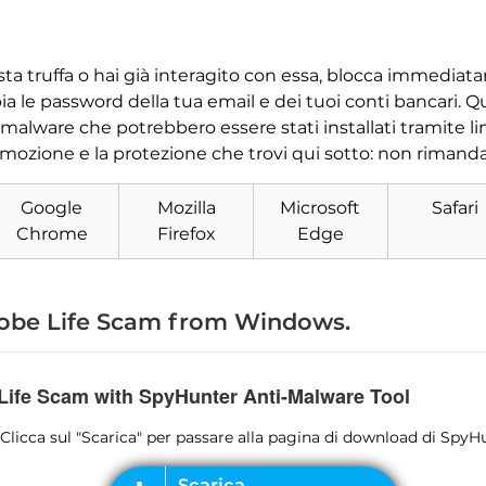
sta truffa o hai già interagito con essa, blocca immediata
ia le password della tua email e dei tuoi conti bancari. 
 malware che potrebbero essere stati installati tramite li
imozione e la protezione che trovi qui sotto: non rimanda
Scarica
Strumento di rimozione
Google
Mozilla
Microsoft
Safari
malware
Chrome
Firefox
Edge
obe Life Scam from Windows
.
Life Scam with SpyHunter Anti-Malware Tool
1 Clicca sul "Scarica" per passare alla pagina di download di SpyH