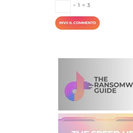
−
1
=
3