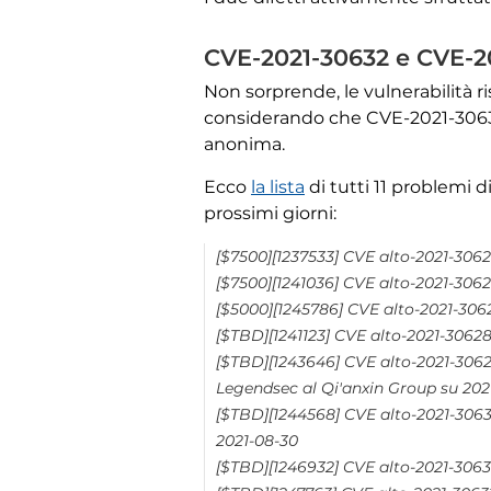
CVE-2021-30632 e CVE-2
Non sorprende, le vulnerabilità r
considerando che CVE-2021-30633 
anonima.
Ecco
la lista
di tutti 11 problemi 
prossimi giorni:
[$7500][1237533] CVE alto-2021-3062
[$7500][1241036] CVE alto-2021-3062
[$5000][1245786] CVE alto-2021-3062
[$TBD][1241123] CVE alto-2021-3062
[$TBD][1243646] CVE alto-2021-306
Legendsec al Qi'anxin Group su 202
[$TBD][1244568] CVE alto-2021-306
2021-08-30
[$TBD][1246932] CVE alto-2021-3063