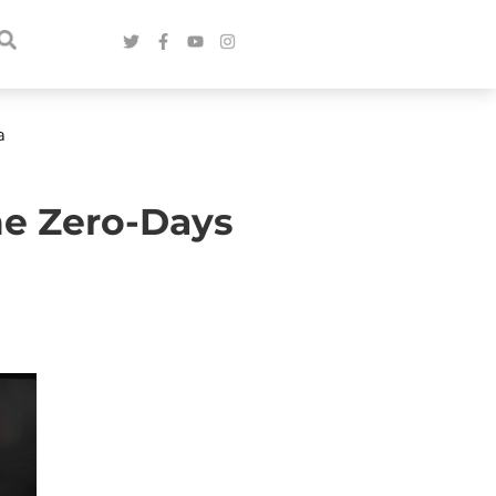
a
me Zero-Days