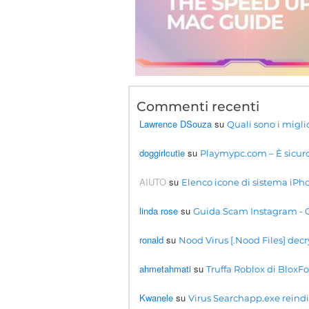
Commenti recenti
Lawrence DSouza
su
Quali sono i migli
doggirlcutie
su
Playmypc.com – È sicuro?
AIUTO
su
Elenco icone di sistema iPho
linda rose
su
Guida Scam Instagram - C
ronald
su
Nood Virus [.Nood Files] dec
ahmetahmati
su
Truffa Roblox di BloxFor
Kwanele
su
Virus Searchapp.exe reindir