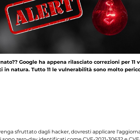
ato?? Google ha appena rilasciato correzioni per 11 vu
 in natura. Tutto 11 le vulnerabilità sono molto peric
 venga sfruttato dagli hacker, dovresti applicare l'agg
ati sono zero-day identificati come CVE-2021-30632 e CVE