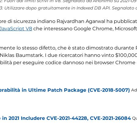
 Fuori dai limiti scrivi in ​​V8. Segnalato da Anonimo su 2021-0
3: Utilizzare dopo gratuitamente in Indexed DB API. Segnalato
rcatore di sicurezza indiano Rajvardhan Agarwal ha pubblic
 JavaScript V8
che interessano Google Chrome, Microsoft 
lmente lo stesso difetto, che è stato dimostrato durante
Niklas Baumstark. I due ricercatori hanno vinto $100,00
rabilità per eseguire codice dannoso nei browser Chrome
erabilità in Ultime Patch Package (CVE-2018-5007)
Ad
te in 2021 Includere CVE-2021-44228, CVE-2021-26084
Qu