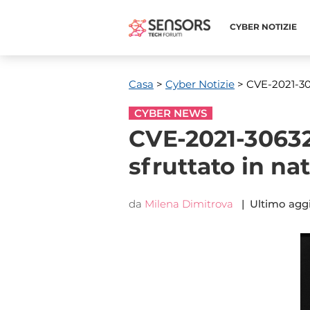
CYBER ​​NOTIZIE
Casa
>
Cyber ​​Notizie
> CVE-2021-30
CYBER NEWS
CVE-2021-3063
sfruttato in na
da
Milena Dimitrova
| Ultimo agg