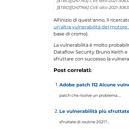
[$TBD][1247763] CVE alto-2021-30632:
[$TBD][1247766] CVE alto-2021-3063
All'inizio di quest'anno, Il rice
un'altra vulnerabilità del motore
base di cromo).
La vulnerabilità è molto probabi
Dataflow Security Bruno Keith e 
sfruttare con successo la vulne
Post correlati:
Adobe patch 112 Alcune vuln
patch che risolve un problema....
Le vulnerabilità più sfrutta
sfruttate di routine 2021?...