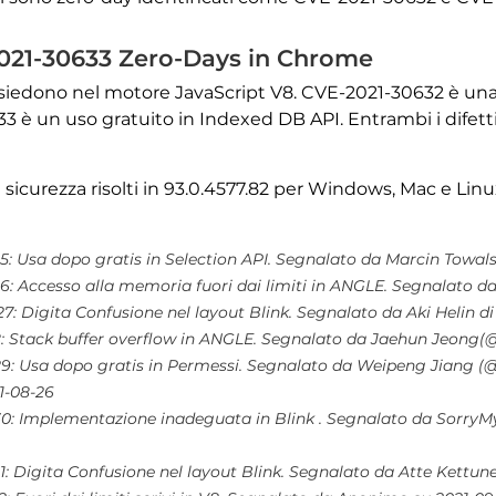
021-30633 Zero-Days in Chrome
isiedono nel motore JavaScript V8. CVE-2021-30632 è una s
è un uso gratuito in Indexed DB API. Entrambi i difetti
di sicurezza risolti in 93.0.4577.82 per Windows, Mac e L
5: Usa dopo gratis in Selection API. Segnalato da Marcin Towals
6: Accesso alla memoria fuori dai limiti in ANGLE. Segnalato d
7: Digita Confusione nel layout Blink. Segnalato da Aki Helin 
8: Stack buffer overflow in ANGLE. Segnalato da Jaehun Jeong(@
29: Usa dopo gratis in Permessi. Segnalato da Weipeng Jiang (
1-08-26
30: Implementazione inadeguata in Blink . Segnalato da Sorry
1: Digita Confusione nel layout Blink. Segnalato da Atte Kettu