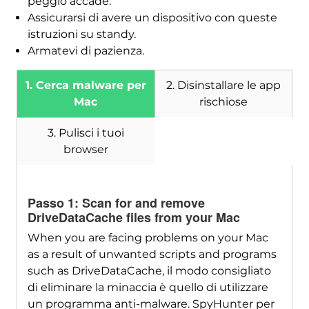
peggio accade.
Assicurarsi di avere un dispositivo con queste
istruzioni su standy.
Armatevi di pazienza.
1. Cerca malware per
2. Disinstallare le app
Mac
rischiose
3. Pulisci i tuoi
browser
Passo 1:
Scan for and remove
DriveDataCache files from your Mac
When you are facing problems on your Mac
Scarica
as a result of unwanted scripts and programs
SpyHunter per Mac
such as DriveDataCache
, il modo consigliato
di eliminare la minaccia è quello di utilizzare
un programma anti-malware. SpyHunter per