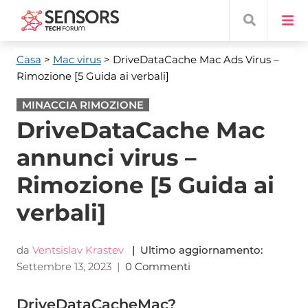
Casa
>
Mac virus
> DriveDataCache Mac Ads Virus
–
Rimozione [5 Guida ai verbali]
MINACCIA RIMOZIONE
DriveDataCache Mac
annunci virus –
Rimozione [5 Guida ai
verbali]
da
Ventsislav Krastev
| Ultimo aggiornamento:
Settembre 13, 2023
|
0 Commenti
DriveDataCacheMac?