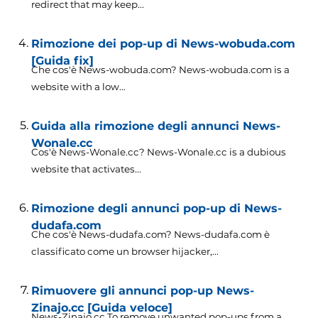
redirect that may keep..
.
Rimozione dei pop-up di News-wobuda.com
[Guida fix]
Che cos'è News-wobuda.com?
News-wobuda.com is a
website with a low..
.
Guida alla rimozione degli annunci News-
Wonale.cc
Cos'è News-Wonale.cc?
News-Wonale.cc is a dubious
website that activates..
.
Rimozione degli annunci pop-up di News-
dudafa.com
Che cos'è News-dudafa.com? News-dudafa.com è
classificato come un browser hijacker,...
Rimuovere gli annunci pop-up News-
Zinajo.cc [Guida veloce]
News-Zinajo.cc To remove unwanted pop-ups from a