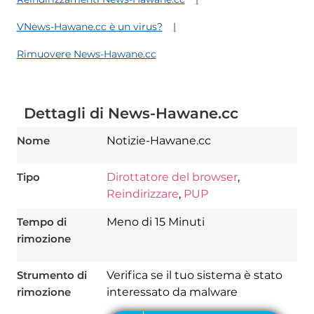
VNews-Hawane.cc è un virus?
Rimuovere News-Hawane.cc
Dettagli di News-Hawane.cc
Nome
Notizie-Hawane.cc
Tipo
Dirottatore del browser
,
Reindirizzare
,
PUP
Download
Spy Hunter
Tempo di
Meno di 15 Minuti
rimozione
Strumento di
Verifica se il tuo sistema è stato
rimozione
interessato da malware