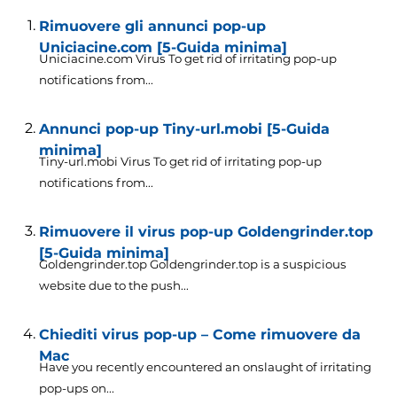
Rimuovere gli annunci pop-up
Uniciacine.com [5-Guida minima]
Uniciacine.com Virus To get rid of irritating pop-up
notifications from..
.
Annunci pop-up Tiny-url.mobi [5-Guida
minima]
Tiny-url.mobi Virus To get rid of irritating pop-up
notifications from..
.
Rimuovere il virus pop-up Goldengrinder.top
[5-Guida minima]
Goldengrinder.top Goldengrinder.top is a suspicious
website due to the push..
.
Chiediti virus pop-up – Come rimuovere da
Mac
Have you recently encountered an onslaught of irritating
pop-ups on..
.