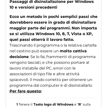
Passaggi di disinstallazione per Windows
10 e versioni precedenti
Ecco un metodo in pochi semplici passi che
dovrebbero essere in grado di disinstallare
maggior parte dei programmi.
Non importa
se si utilizza Windows 10, 8, 7, Vista o XP,
quei passi otterrà il lavoro fatto.
Trascinando il programma o la relativa cartella
nel cestino può essere un
molto cattiva
decisione
. Se lo fai, frammenti di programma
vengono lasciati, e che possono portare al
lavoro instabile del PC, errori con le
associazioni di tipo file e altre attività
spiacevoli. Il modo corretto per ottenere un
programma dal computer è di disinstallarlo.
Per fare questo:
1
Tenere il
Tasto logo di Windows
e "
R
" sulla