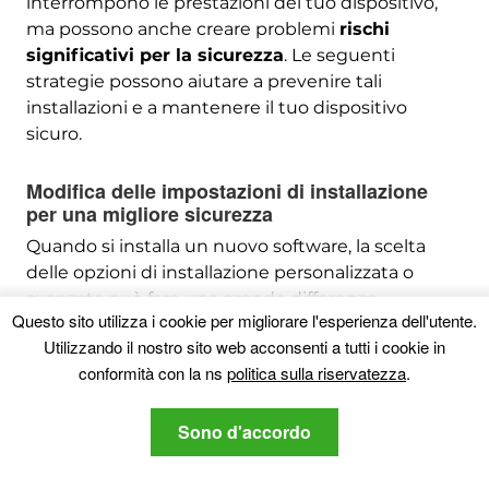
interrompono le prestazioni del tuo dispositivo,
ma possono anche creare problemi
rischi
significativi per la sicurezza
. Le seguenti
strategie possono aiutare a prevenire tali
installazioni e a mantenere il tuo dispositivo
sicuro.
Modifica delle impostazioni di installazione
per una migliore sicurezza
Quando si installa un nuovo software, la scelta
delle opzioni di installazione personalizzata o
avanzata può fare una grande differenza.
Questo sito utilizza i cookie per migliorare l'esperienza dell'utente.
Queste opzioni spesso rivelano programmi
Utilizzando il nostro sito web acconsenti a tutti i cookie in
aggiuntivi forniti in bundle con il software
conformità con la ns
politica sulla riservatezza
.
principale. Selezionando queste impostazioni, hai
la possibilità di rifiutare l'installazione di questi
Sono d'accordo
programmi potenzialmente indesiderati (PUP).
Prestare molta attenzione durante questo