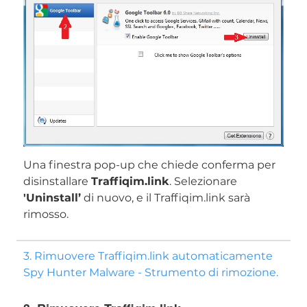
Una finestra pop-up che chiede conferma per
disinstallare
Traffiqim.link
. Selezionare
'Uninstall’
di nuovo, e il Traffiqim.link sarà
rimosso.
Scarica
Strumento di rimozione
3. Rimuovere Traffiqim.link automaticamente
malware
Spy Hunter Malware - Strumento di rimozione.