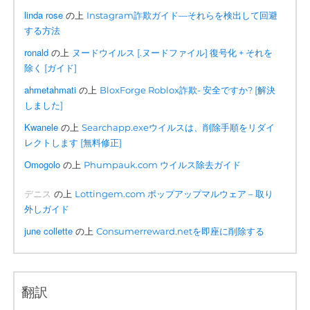
linda rose
の上
Instagram詐欺ガイド—それらを検出して回避
する方法
ronald
の上
ヌードウイルス [.ヌードファイル] 復号化 + それを
除く [ガイド]
ahmetahmati
の上
BloxForge Roblox詐欺- 安全ですか? [解決
しました]
Kwanele
の上
Searchapp.exeウイルスは、削除手順をリダイ
レクトします [無料修正]
Omogolo
の上
Phumpauk.com ウイルス除去ガイド
デニス
の上
Lottingem.com ポップアップマルウェア – 取り
外しガイド
june collette
の上
Consumerreward.netを即座に削除する
翻訳