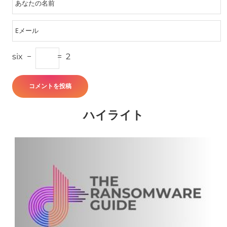
six
−
=
2
ハイライト