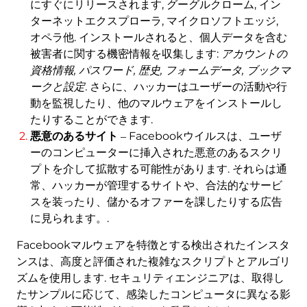
にすぐにリリースされます, グーグルクローム, イン
ターネットエクスプローラ, マイクロソフトエッジ,
オペラ他. インストールされると、個人データを含む
被害者に関する機密情報を収集します:
アカウントの
資格情報, パスワード, 歴史, フォームデータ, ブックマ
ークと設定
. さらに、ハッカーはユーザーの活動や行
動を監視したり、他のマルウェアをインストールし
たりすることができます.
悪意のあるサイト
‒ Facebookウイルスは、ユーザ
ーのコンピューターに挿入された悪意のあるスクリ
プトを介して拡散する可能性があります. それらは通
常、ハッカーが管理するサイトや、合法的なサービ
スを装ったり、儲かるオファーを課したりする広告
に見られます。.
Facebookマルウェアを特徴とする検出されたインスタ
ンスは、高度と評価された複雑なスクリプトとアルゴリ
ズムを使用します. セキュリティエンジニアは、取得し
たサンプルに応じて、感染したコンピュータに異なる影