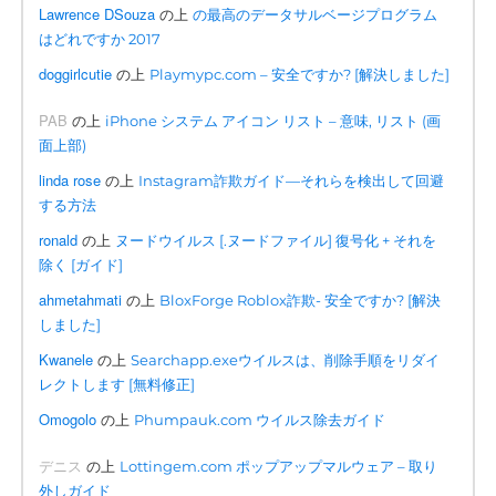
Lawrence DSouza
の上
の最高のデータサルベージプログラム
はどれですか 2017
doggirlcutie
の上
Playmypc.com – 安全ですか? [解決しました]
PAB
の上
iPhone システム アイコン リスト – 意味, リスト (画
面上部)
linda rose
の上
Instagram詐欺ガイド—それらを検出して回避
する方法
ronald
の上
ヌードウイルス [.ヌードファイル] 復号化 + それを
除く [ガイド]
ahmetahmati
の上
BloxForge Roblox詐欺- 安全ですか? [解決
しました]
Kwanele
の上
Searchapp.exeウイルスは、削除手順をリダイ
レクトします [無料修正]
Omogolo
の上
Phumpauk.com ウイルス除去ガイド
デニス
の上
Lottingem.com ポップアップマルウェア – 取り
外しガイド