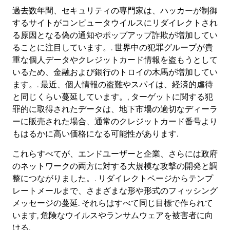
過去数年間、セキュリティの専門家は、ハッカーが制御
するサイトがコンピュータウイルスにリダイレクトされ
る原因となる偽の通知やポップアップ詐欺が増加してい
ることに注目しています。. 世界中の犯罪グループが貴
重な個人データやクレジットカード情報を盗もうとして
いるため、金融および銀行のトロイの木馬が増加してい
ます。. 最近、個人情報の盗難やスパイは、経済的虐待
と同じくらい蔓延しています。, ターゲットに関する犯
罪的に取得されたデータは、地下市場の適切なディーラ
ーに販売された場合、通常のクレジットカード番号より
もはるかに高い価格になる可能性があります.
これらすべてが、エンドユーザーと企業、さらには政府
のネットワークの両方に対する大規模な攻撃の開発と調
整につながりました。. リダイレクトページからテンプ
レートメールまで、さまざまな形や形式のフィッシング
メッセージの蔓延. それらはすべて同じ目標で作られて
います, 危険なウイルスやランサムウェアを被害者に向
ける.
ダウンロード