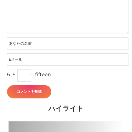
6
+
=
fifteen
ハイライト