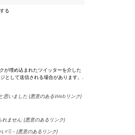
する
リンクが埋め込まれたツイッターを介した
ジとして送信される場合があります。.
思いました {悪意のあるWebリンク}
れません: {悪意のあるリンク}
 – {悪意のあるリンク}