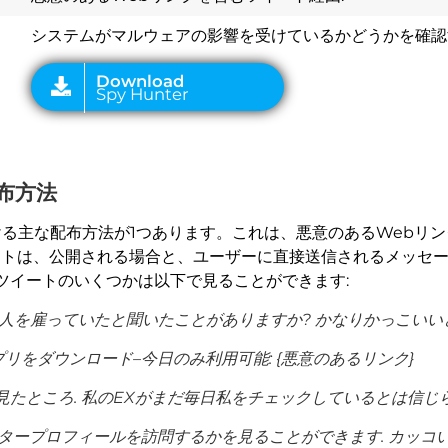
システムがマルウェアの影響を受けているかどうかを確認
配布方法
徴付ける主な配布方法が1つあります。これは、悪意のあるWeb
ートは、公開される場合と、ユーザーに直接送信されるメッセー
ツイートのいくつかは以下で見ることができます:
に人を雇っていたと聞いたことがありますか? かなりかっこいいと
リをダウンロード–今日のみ利用可能: {悪意のあるリンク}
見たところ. 私のEXがまだ毎日私をチェックしているとは信じら
ープロフィールを訪問するかを見ることができます. カッコいい! 