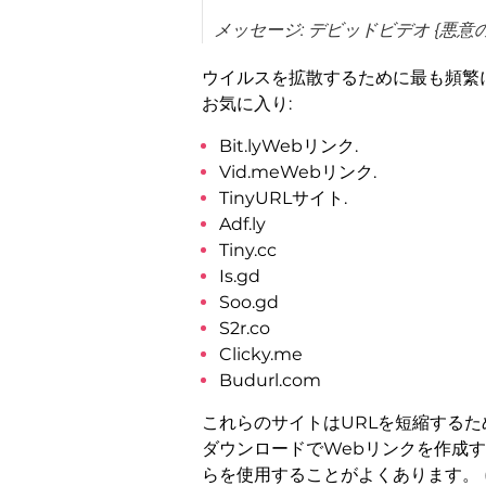
メッセージ: デビッドビデオ {悪意
ウイルスを拡散するために最も頻繁に
お気に入り:
Bit.lyWebリンク.
Vid.meWebリンク.
TinyURLサイト.
Adf.ly
Tiny.cc
Is.gd
Soo.gd
S2r.co
Clicky.me
Budurl.com
これらのサイトはURLを短縮するため
ダウンロードでWebリンクを作成
らを使用することがよくあります。 (