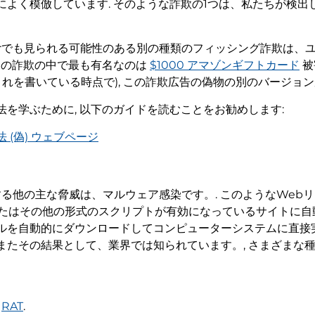
よく模倣しています. そのような詐欺の1つは、私たちが検出した
terでも見られる可能性のある別の種類のフィッシング詐欺は
らの詐欺の中で最も有名なのは
$1000 アマゾンギフトカード
被
これを書いている時点で), この詐欺広告の偽物の別のバージョ
を学ぶために, 以下のガイドを読むことをお勧めします:
(偽) ウェブページ
関連する他の主な脅威は、マルウェア感染です。. このようなWe
iptまたはその他の形式のスクリプトが有効になっているサイト
ルを自動的にダウンロードしてコンピューターシステムに直接実
またその結果として、業界では知られています。, さまざまな
と
RAT
.