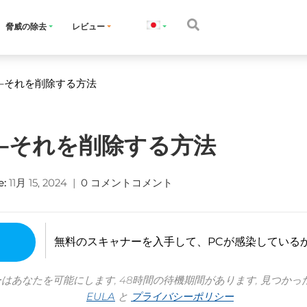
脅威の除去
レビュー
ルス–それを削除する方法
ルス–それを削除する方法
e
:
11月 15, 2024
|
0 コメントコメント
無料のスキャナーを入手して、PCが感染している
ーはあなたを可能にします, 48時間の待機期間があります, 見つかっ
EULA
と
プライバシーポリシー