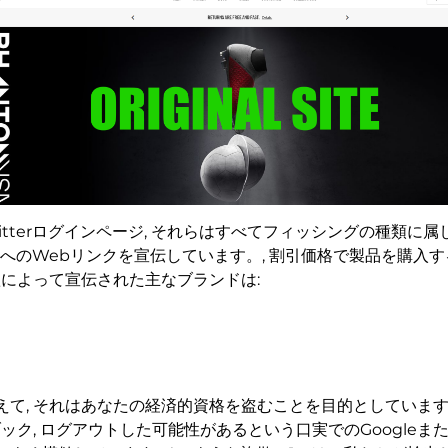
Twitterログインページ, それらはすべてフィッシングの種類に
へのWebリンクを宣伝しています。, 割引価格で製品を購入
欺によって宣伝された主なブランドは:
, それはあなたの経済的資格を盗むことを目的としています, リ
ック, ログアウトした可能性があるという口実でのGoogleま