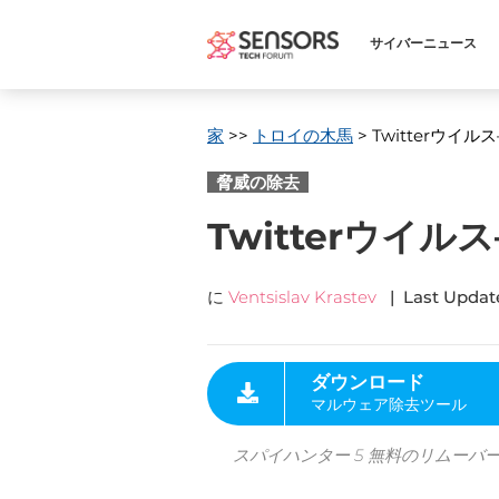
サイバーニュース
家
>>
トロイの木馬
> Twitterウイ
脅威の除去
Twitterウイ
に
Ventsislav Krastev
|
Last Updat
ダウンロード
マルウェア除去ツール
スパイハンター 5 無料のリムーバ