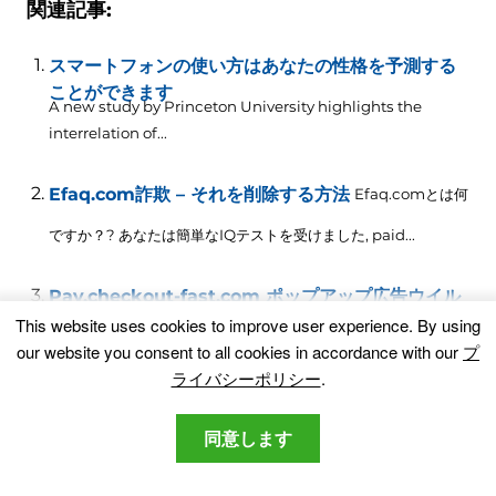
関連記事:
スマートフォンの使い方はあなたの性格を予測する
ことができます
A new study by Princeton University highlights the
interrelation of..
.
Efaq.com詐欺 – それを削除する方法
Efaq.comとは何
ですか？? あなたは簡単なIQテストを受けました,
paid..
.
Pay.checkout-fast.com ポップアップ広告ウイル
ス – それを削除する方法 [修理]
This website uses cookies to improve user experience
.
By using
Pay.checkout-fast.com とは? Pay.checkout-fast.comが表
our website you consent to all cookies in accordance with our
プ
示された場合,
your device might..
.
ライバシーポリシー
.
詐欺師はオンライン買い物客からクレジットカード
同意します
データを盗むための新しい方法を見つけます
クレジットカードのデータとクレデンシャルはどれくらい安全で
すか? なぜなら...