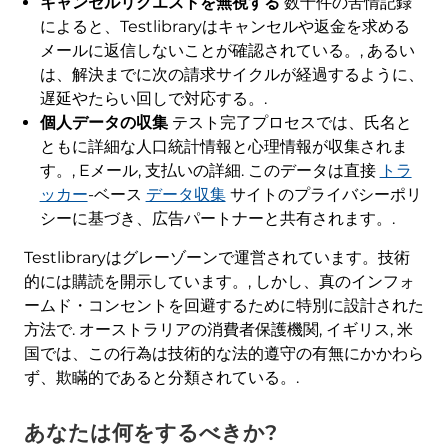
キャンセルリクエストを無視する
数十件の苦情記録
によると、Testlibraryはキャンセルや返金を求める
メールに返信しないことが確認されている。, あるい
は、解決までに次の請求サイクルが経過するように、
遅延やたらい回しで対応する。.
個人データの収集
テスト完了プロセスでは、氏名と
ともに詳細な人口統計情報と心理情報が収集されま
す。, Eメール, 支払いの詳細. このデータは直接
トラ
ッカー
-ベース
データ収集
サイトのプライバシーポリ
シーに基づき、広告パートナーと共有されます。.
Testlibraryはグレーゾーンで運営されています。技術
的には購読を開示しています。, しかし、真のインフォ
ームド・コンセントを回避するために特別に設計された
方法で. オーストラリアの消費者保護機関, イギリス, 米
国では、この行為は技術的な法的遵守の有無にかかわら
ず、欺瞞的であると分類されている。.
あなたは何をするべきか?