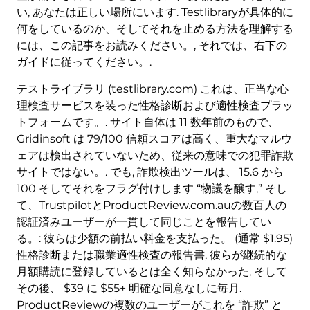
い, あなたは正しい場所にいます. Testlibraryが具体的に
何をしているのか、そしてそれを止める方法を理解する
には、この記事をお読みください。, それでは、右下の
ガイドに従ってください。.
テストライブラリ (testlibrary.com) これは、正当な心
理検査サービスを装った性格診断および適性検査プラッ
トフォームです。. サイト自体は 11 数年前のもので、
Gridinsoft は 79/100 信頼スコアは高く、重大なマルウ
ェアは検出されていないため、従来の意味での犯罪詐欺
サイトではない。. でも, 詐欺検出ツールは、 15.6 から
100 そしてそれをフラグ付けします “物議を醸す,” そし
て、TrustpilotとProductReview.com.auの数百人の
認証済みユーザーが一貫して同じことを報告してい
る。: 彼らは少額の前払い料金を支払った。 (通常 $1.95)
性格診断または職業適性検査の報告書, 彼らが継続的な
月額購読に登録しているとは全く知らなかった, そして
その後、 $39 に $55+ 明確な同意なしに毎月.
ProductReviewの複数のユーザーがこれを “詐欺” と