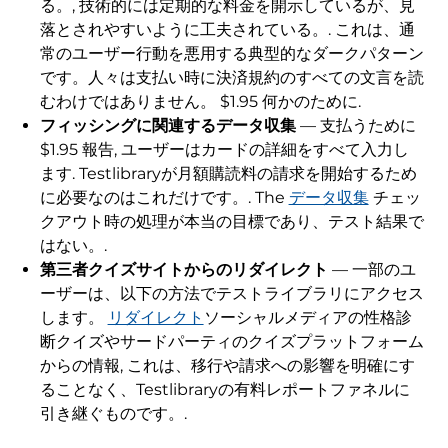
る。, 技術的には定期的な料金を開示しているが、見
落とされやすいように工夫されている。. これは、通
常のユーザー行動を悪用する典型的なダークパターン
です。人々は支払い時に決済規約のすべての文言を読
むわけではありません。 $1.95 何かのために.
フィッシングに関連するデータ収集
— 支払うために
$1.95 報告, ユーザーはカードの詳細をすべて入力し
ます. Testlibraryが月額購読料の請求を開始するため
に必要なのはこれだけです。. The
データ収集
チェッ
クアウト時の処理が本当の目標であり、テスト結果で
はない。.
第三者クイズサイトからのリダイレクト
— 一部のユ
ーザーは、以下の方法でテストライブラリにアクセス
します。
リダイレクト
ソーシャルメディアの性格診
断クイズやサードパーティのクイズプラットフォーム
からの情報, これは、移行や請求への影響を明確にす
ることなく、Testlibraryの有料レポートファネルに
引き継ぐものです。.