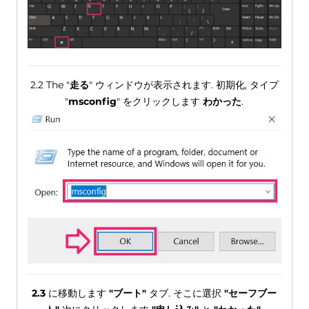
2.2 The "
走る
" ウィンドウが表示されます. 初期化, タイプ
"
msconfig
" をクリックします
わかった
.
2.3
に移動します
"ブート"
タブ. そこに選択
"セーフブー