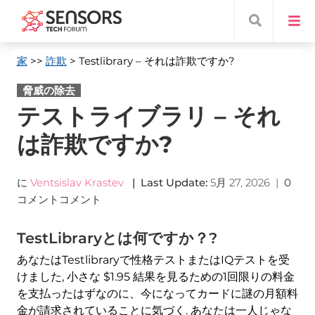
家
>>
詐欺
> Testlibrary
– それは詐欺ですか?
脅威の除去
テストライブラリ – それ
は詐欺ですか?
に
Ventsislav Krastev
|
Last Update
:
5月 27, 2026
|
0
コメントコメント
TestLibraryとは何ですか？?
あなたはTestlibraryで性格テストまたはIQテストを受
けました, 小さな $1.95 結果を見るための1回限りの料金
を支払ったはずなのに、今になってカードに謎の月額料
金が請求されていることに気づく. あなたは一人じゃな