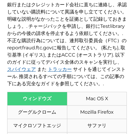
銀行またはクレジットカード会社に直ちに連絡し、承認
していない購読料について異議を申し立ててください。
明確な説明がなかったことを証拠として記録しておきま
しょう。. チャージバックを申請し、銀行にTestlibrary
からの今後の請求を停止するよう依頼してください。.
不正な購読行為については、連邦取引委員会（FTC）の
reportfraud.ftc.govに報告してください。 (私たち), 取
引基準 (イギリス), またはACCC (オーストラリア). 以下
のガイドに従ってデバイス全体のスキャンを実行し、
スパイウェア
また
トラッカー
サイトを通じてインスト
ール. 推奨されるすべての手順については、この記事の
下にある完全なガイドを参照してください。.
ウィンドウズ
Mac OS X
ダウンロード
マルウェア除去ツール
グーグルクローム
Mozilla Firefox
マイクロソフトエッジ
サファリ