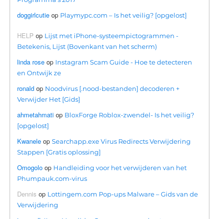
doggirlcutie
op
Playmypc.com – Is het veilig? [opgelost]
HELP
op
Lijst met iPhone-systeempictogrammen -
Betekenis, Lijst (Bovenkant van het scherm)
linda rose
op
Instagram Scam Guide - Hoe te detecteren
en Ontwijk ze
ronald
op
Noodvirus [.nood-bestanden] decoderen +
Verwijder Het [Gids]
ahmetahmati
op
BloxForge Roblox-zwendel- Is het veilig?
[opgelost]
Kwanele
op
Searchapp.exe Virus Redirects Verwijdering
Stappen [Gratis oplossing]
Omogolo
op
Handleiding voor het verwijderen van het
Phumpauk.com-virus
Dennis
op
Lottingem.com Pop-ups Malware – Gids van de
Verwijdering