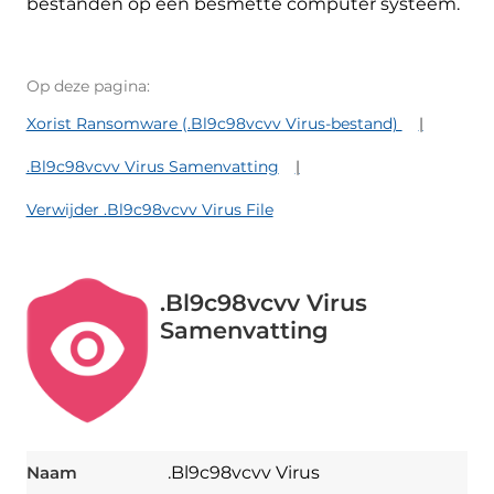
bestanden op een besmette computer systeem.
Op deze pagina:
Xorist Ransomware (.Bl9c98vcvv Virus-bestand)
.Bl9c98vcvv Virus Samenvatting
Verwijder .Bl9c98vcvv Virus File
.Bl9c98vcvv Virus
Samenvatting
Naam
.Bl9c98vcvv Virus