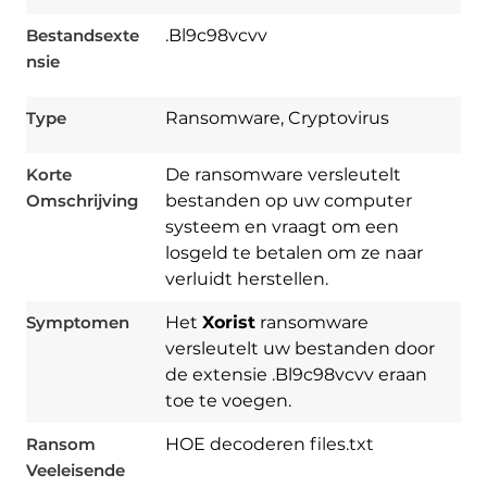
Bestandsexte
.Bl9c98vcvv
nsie
Type
Ransomware, Cryptovirus
Korte
De ransomware versleutelt
Omschrijving
bestanden op uw computer
systeem en vraagt ​​om een ​​
losgeld te betalen om ze naar
verluidt herstellen.
Symptomen
Het
Xorist
ransomware
versleutelt uw bestanden door
de extensie .Bl9c98vcvv eraan
toe te voegen.
Ransom
HOE decoderen files.txt
Download
Veeleisende
Spy Hunter