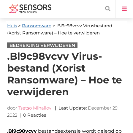
Huis
>
Ransomware
> .Bl9c98vcvv Virusbestand
(Xorist Ransomware) – Hoe te verwijderen
BEDREIGING VERWIJDEREN
.Bl9c98vcvv Virus-
bestand (Xorist
Ransomware) – Hoe te
verwijderen
door
Tsetso Mihailov
|
Last Update
:
December 29,
2022
|
0 Reacties
.Bl9c98vcvv
bestandsextensie wordt gelegd op