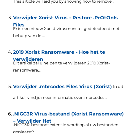
This article will aid you by showing how to remove..
.
Verwijder Xorist Virus - Restore .PrOtOnIs
Files
Er is een nieuw Xorist-virusmonster gedetecteerd met
behulp van de ...
2019 Xorist Ransomware - Hoe het te
verwijderen
Dit artikel zal u helpen te verwijderen 2019 Xorist-
ransomware....
Verwijder .mbrcodes Files Virus (Xorist)
In dit
artikel, vind je meer informatie over .mbrcodes...
.NIGG3R Virus-bestand (Xorist Ransomware)
– Verwijder Het
.NIGG3R-bestandsextensie wordt op al uw bestanden
geplaatst?...