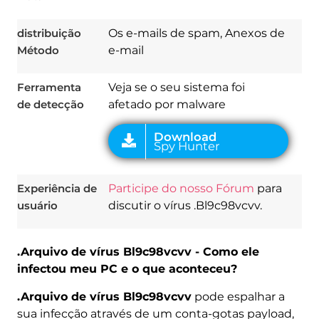
distribuição
Os e-mails de spam, Anexos de
Método
e-mail
Ferramenta
Veja se o seu sistema foi
de detecção
afetado por malware
Experiência de
Participe do nosso Fórum
para
usuário
discutir o vírus .Bl9c98vcvv.
.Arquivo de vírus Bl9c98vcvv - Como ele
infectou meu PC e o que aconteceu?
.Arquivo de vírus Bl9c98vcvv
pode espalhar a
sua infecção através de um conta-gotas payload,