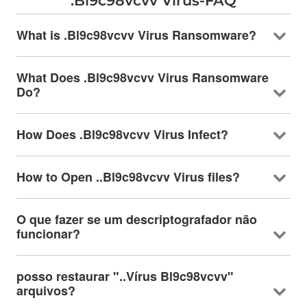
.
Bl9c98vcvv Virus-FAQ
What is .Bl9c98vcvv Virus Ransomware
?
What Does .Bl9c98vcvv Virus Ransomware
Do
?
How Does .Bl9c98vcvv Virus Infect
?
How to Open ..Bl9c98vcvv Virus files
?
O que fazer se um descriptografador não
funcionar?
posso restaurar "..Vírus Bl9c98vcvv"
arquivos?