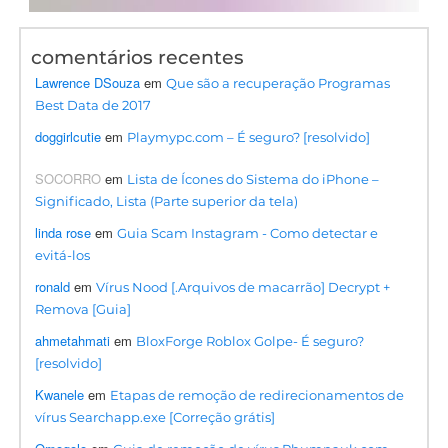
comentários recentes
Lawrence DSouza
em
Que são a recuperação Programas
Best Data de 2017
doggirlcutie
em
Playmypc.com – É seguro? [resolvido]
SOCORRO
em
Lista de Ícones do Sistema do iPhone –
Significado, Lista (Parte superior da tela)
linda rose
em
Guia Scam Instagram - Como detectar e
evitá-los
ronald
em
Vírus Nood [.Arquivos de macarrão] Decrypt +
Remova [Guia]
ahmetahmati
em
BloxForge Roblox Golpe- É seguro?
[resolvido]
Kwanele
em
Etapas de remoção de redirecionamentos de
vírus Searchapp.exe [Correção grátis]