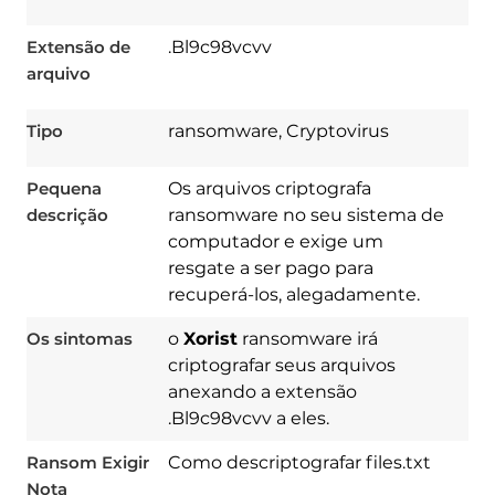
Extensão de
.Bl9c98vcvv
arquivo
Tipo
ransomware, Cryptovirus
Pequena
Os arquivos criptografa
descrição
ransomware no seu sistema de
computador e exige um
resgate a ser pago para
recuperá-los, alegadamente.
Os sintomas
o
Xorist
ransomware irá
criptografar seus arquivos
anexando a extensão
.Bl9c98vcvv a eles.
Ransom Exigir
Como descriptografar files.txt
Download
Spy Hunter
Nota