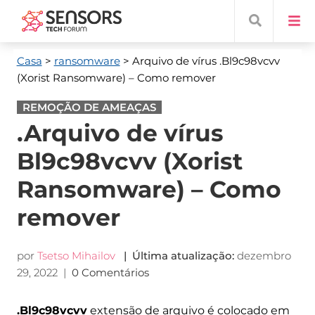
Casa
>
ransomware
> Arquivo de vírus .Bl9c98vcvv
(Xorist Ransomware) – Como remover
REMOÇÃO DE AMEAÇAS
.Arquivo de vírus
Bl9c98vcvv (Xorist
Ransomware) – Como
remover
por
Tsetso Mihailov
| Última atualização:
dezembro
29, 2022
|
0 Comentários
.Bl9c98vcvv
extensão de arquivo é colocado em