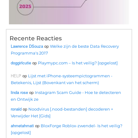
Recente Reacties
Lawrence DSouza
op
Welke zijn de beste Data Recovery
Programma's 2017
doggirlcutie
op
Playmypc.com – Is het veilig? [opgelost]
HELP
op
Lijst met iPhone-systeempictogrammen -
Betekenis, Lijst (Bovenkant van het scherm)
linda rose
op
Instagram Scam Guide - Hoe te detecteren
en Ontwijk ze
ronald
op
Noodvirus [.nood-bestanden] decoderen +
Verwijder Het [Gids]
ahmetahmati
op
BloxForge Roblox-zwendel- Is het veilig?
[opgelost]