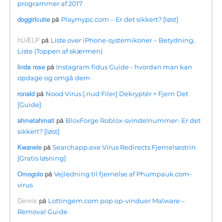
programmer af 2017
doggirlcutie
på
Playmypc.com – Er det sikkert? [løst]
HJÆLP
på
Liste over iPhone-systemikoner – Betydning,
Liste (Toppen af ​​skærmen)
linda rose
på
Instagram fidus Guide - hvordan man kan
opdage og omgå dem
ronald
på
Nood Virus [.nud Filer] Dekryptér + Fjern Det
[Guide]
ahmetahmati
på
BloxForge Roblox-svindelnummer- Er det
sikkert? [løst]
Kwanele
på
Searchapp.exe Virus Redirects Fjernelsestrin
[Gratis løsning]
Omogolo
på
Vejledning til fjernelse af Phumpauk.com-
virus
Dennis
på
Lottingem.com pop op-vinduer Malware –
Removal Guide