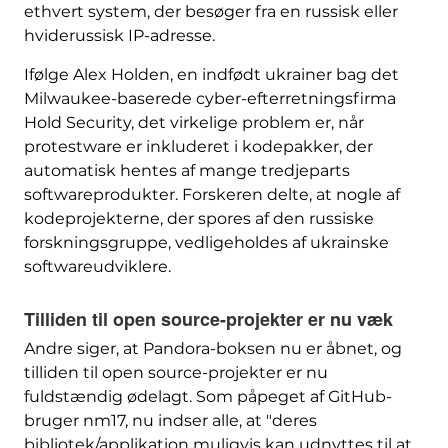
ethvert system, der besøger fra en russisk eller
hviderussisk IP-adresse.
Ifølge Alex Holden, en indfødt ukrainer bag det
Milwaukee-baserede cyber-efterretningsfirma
Hold Security, det virkelige problem er, når
protestware er inkluderet i kodepakker, der
automatisk hentes af mange tredjeparts
softwareprodukter. Forskeren delte, at nogle af
kodeprojekterne, der spores af den russiske
forskningsgruppe, vedligeholdes af ukrainske
softwareudviklere.
Tilliden til open source-projekter er nu væk
Andre siger, at Pandora-boksen nu er åbnet, og
tilliden til open source-projekter er nu
fuldstændig ødelagt. Som påpeget af GitHub-
bruger nm17, nu indser alle, at "deres
bibliotek/applikation muligvis kan udnyttes til at