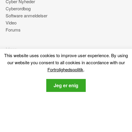
Cyber ​​Nyheder
Cyberordbog
Software anmeldelser
Video
Forums
Mere
This website uses cookies to improve user experience
.
By using
Om os
our website you consent to all cookies in accordance with our
Fortrolighedspolitik
Fortrolighedspolitik
.
Kontakt os
Jeg er enig
Bliv hængende
Tilmeld dig vores nyhedsbrev om de nyeste cybersikkerhed
og tech-relaterede nyheder.
Fortrolighedspolitik
Jeg accepterer SensorsTechForum