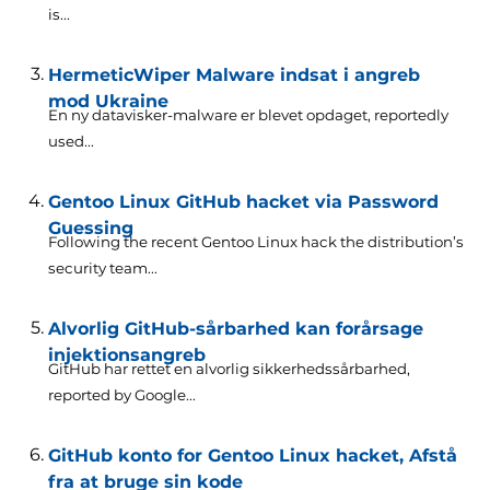
is..
.
HermeticWiper Malware indsat i angreb
mod Ukraine
En ny datavisker-malware er blevet opdaget,
reportedly
used..
.
Gentoo Linux GitHub hacket via Password
Guessing
Following the recent Gentoo Linux hack the distribution’s
security team..
.
Alvorlig GitHub-sårbarhed kan forårsage
injektionsangreb
GitHub har rettet en alvorlig sikkerhedssårbarhed,
reported by Google..
.
GitHub konto for Gentoo Linux hacket, Afstå
fra at bruge sin kode