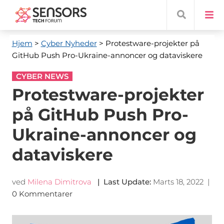
Hjem
>
Cyber ​​Nyheder
> Protestware-projekter på
GitHub Push Pro-Ukraine-annoncer og dataviskere
CYBER NEWS
Protestware-projekter
på GitHub Push Pro-
Ukraine-annoncer og
dataviskere
ved
Milena Dimitrova
|
Last Update
:
Marts 18, 2022
|
0 Kommentarer