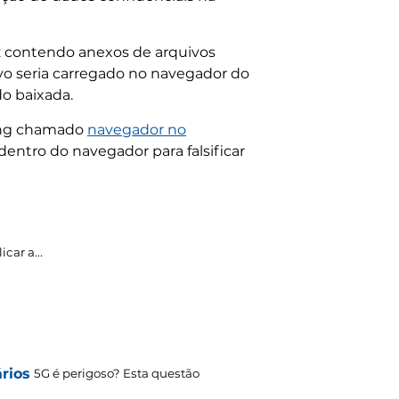
z contendo anexos de arquivos
vo seria carregado no navegador do
o baixada.
hing chamado
navegador no
entro do navegador para falsificar
icar a...
rios
5G é perigoso? Esta questão