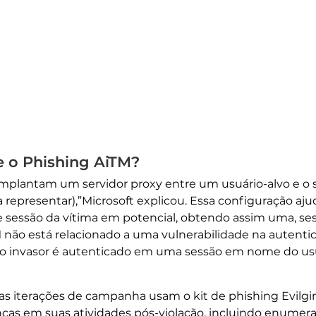
e o Phishing AiTM?
implantam um servidor proxy entre um usuário-alvo e o si
eja representar),”Microsoft explicou. Essa configuração aju
e sessão da vítima em potencial, obtendo assim uma, se
 não está relacionado a uma vulnerabilidade na autenti
o, o invasor é autenticado em uma sessão em nome do 
as iterações de campanha usam o kit de phishing Evilgi
 em suas atividades pós-violação, incluindo enumeraç