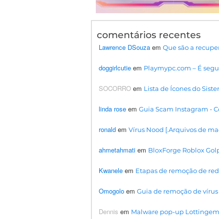
comentários recentes
Lawrence DSouza
em
Que são a recupe
doggirlcutie
em
Playmypc.com – É segur
SOCORRO
em
Lista de Ícones do Siste
linda rose
em
Guia Scam Instagram - Co
ronald
em
Vírus Nood [.Arquivos de ma
ahmetahmati
em
BloxForge Roblox Golp
Kwanele
em
Etapas de remoção de redi
Omogolo
em
Guia de remoção de vír
Dennis
em
Malware pop-up Lottingem