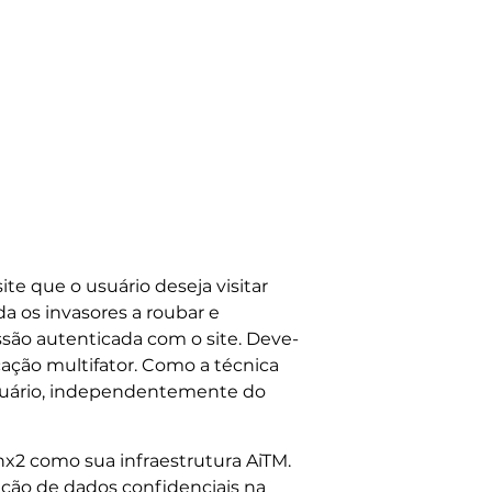
te que o usuário deseja visitar
da os invasores a roubar e
ssão autenticada com o site. Deve-
cação multifator. Como a técnica
usuário, independentemente do
nx2 como sua infraestrutura AiTM.
ão de dados confidenciais na