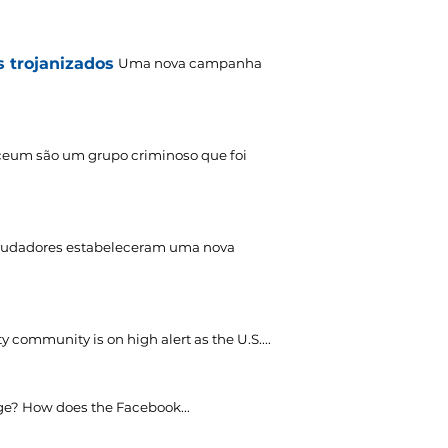
s trojanizados
Uma nova campanha
ceum são um grupo criminoso que foi
fraudadores estabeleceram uma nova
y community is on high alert as the U.S...
.
age?
How does the Facebook..
.