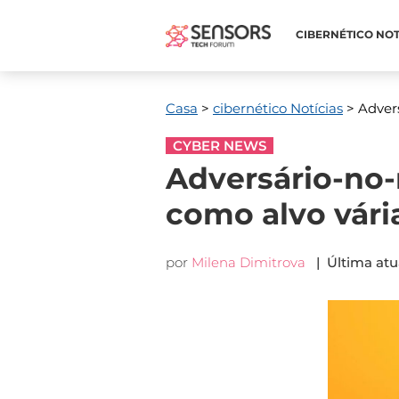
CIBERNÉTICO NOT
Casa
>
cibernético Notícias
> Advers
CYBER NEWS
Adversário-no-
como alvo vári
por
Milena Dimitrova
| Última atu