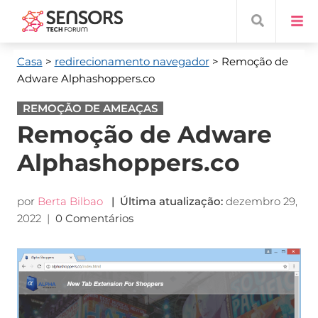
Casa
>
redirecionamento navegador
> Remoção de
Adware Alphashoppers.co
REMOÇÃO DE AMEAÇAS
Remoção de Adware
Alphashoppers.co
por
Berta Bilbao
| Última atualização:
dezembro 29,
2022
|
0 Comentários