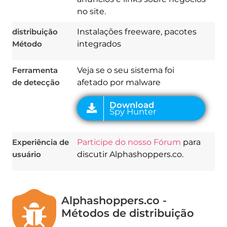
no site.
Download
Spy Hunter
distribuição
Instalações freeware, pacotes
Método
integrados
Ferramenta
Veja se o seu sistema foi
de detecção
afetado por malware
Experiência de
Participe do nosso Fórum
para
usuário
discutir Alphashoppers.co.
Alphashoppers.co -
Métodos de distribuição