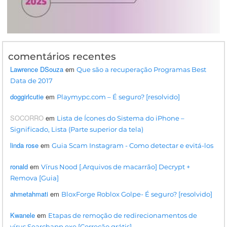
comentários recentes
Lawrence DSouza
em
Que são a recuperação Programas Best
Data de 2017
doggirlcutie
em
Playmypc.com – É seguro? [resolvido]
SOCORRO
em
Lista de Ícones do Sistema do iPhone –
Significado, Lista (Parte superior da tela)
linda rose
em
Guia Scam Instagram - Como detectar e evitá-los
ronald
em
Vírus Nood [.Arquivos de macarrão] Decrypt +
Remova [Guia]
ahmetahmati
em
BloxForge Roblox Golpe- É seguro? [resolvido]
Kwanele
em
Etapas de remoção de redirecionamentos de
vírus Searchapp.exe [Correção grátis]