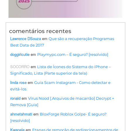
comentários recentes
Lawrence DSouza
em
Que são a recuperação Programas
Best Data de 2017
doggirlcutie
em
Playmypc.com – É seguro? [resolvido]
SOCORRO
em
Lista de Ícones do Sistema do iPhone –
Significado, Lista (Parte superior da tela)
linda rose
em
Guia Scam Instagram - Como detectar e
evitá-los
ronald
em
Vírus Nood [.Arquivos de macarrão] Decrypt +
Remova [Guia]
ahmetahmati
em
BloxForge Roblox Golpe- É seguro?
[resolvido]
Kwanele
em
Etapas de remoção de redirecionamentos de