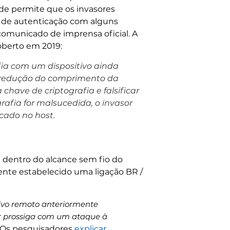
de permite que os invasores
 de autenticação com alguns
comunicado de imprensa oficial. A
oberto em 2019:
fia com um dispositivo ainda
a redução do comprimento da
chave de criptografia e falsificar
afia for malsucedida, o invasor
cado no host.
a dentro do alcance sem fio do
ente estabelecido uma ligação BR /
tivo remoto anteriormente
r prossiga com um ataque à
" Os pesquisadores
explicar
.