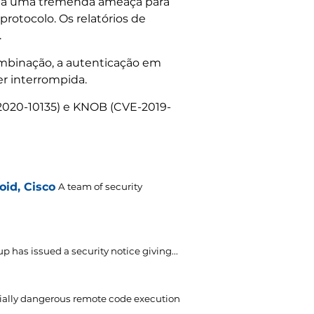
senta uma tremenda ameaça para
rotocolo. Os relatórios de
.
ombinação, a autenticação em
r interrompida.
-2020-10135) e KNOB (CVE-2019-
oid, Cisco
A team of security
p has issued a security notice giving..
.
ially dangerous remote code execution