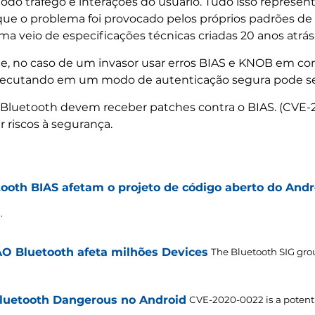
 todo tráfego e interações do usuário. Tudo isso repre
que o problema foi provocado pelos próprios padrões de p
 veio de especificações técnicas criadas 20 anos atrás
ue, no caso de um invasor usar erros BIAS e KNOB em c
 executando em um modo de autenticação segura pode se
vos Bluetooth devem receber patches contra o BIAS. (CVE
r riscos à segurança.
ooth BIAS afetam o projeto de código aberto do Andr
.
.
ÃO Bluetooth afeta milhões Devices
The Bluetooth SIG grou
luetooth Dangerous no Android
CVE-2020-0022 is a potent