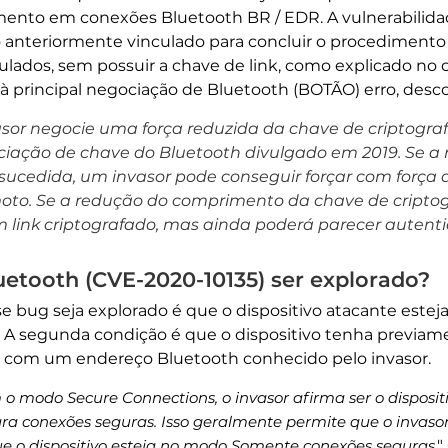
mento em conexões Bluetooth BR / EDR. A vulnerabilida
 anteriormente vinculado para concluir o procedimento
ulados, sem possuir a chave de link, como explicado no 
 à principal negociação de Bluetooth (BOTÃO) erro, desc
asor negocie uma força reduzida da chave de criptogra
ciação de chave do Bluetooth divulgado em 2019. Se 
sucedida, um invasor pode conseguir forçar com força a 
oto. Se a redução do comprimento da chave de criptogr
 link criptografado, mas ainda poderá parecer autenti
etooth (CVE-2020-10135) ser explorado?
e bug seja explorado é que o dispositivo atacante estej
h. A segunda condição é que o dispositivo tenha previam
 com um endereço Bluetooth conhecido pelo invasor.
 o modo Secure Connections, o invasor afirma ser o disposi
a conexões seguras. Isso geralmente permite que o invaso
e o dispositivo esteja no modo Somente conexões seguras
,