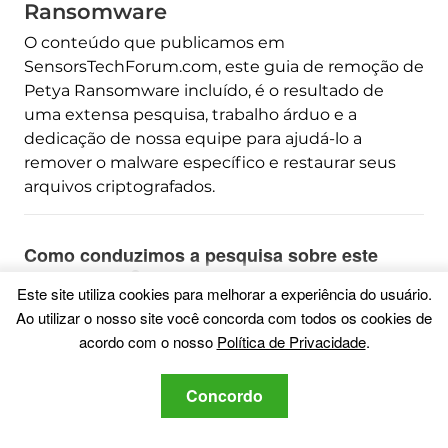
Ransomware
O conteúdo que publicamos em
SensorsTechForum.com, este guia de remoção de
Petya Ransomware incluído, é o resultado de
uma extensa pesquisa, trabalho árduo e a
dedicação de nossa equipe para ajudá-lo a
remover o malware específico e restaurar seus
arquivos criptografados.
Como conduzimos a pesquisa sobre este
ransomware?
Este site utiliza cookies para melhorar a experiência do usuário.
Nossa pesquisa é baseada em uma investigação
Ao utilizar o nosso site você concorda com todos os cookies de
independente. Estamos em contato com
acordo com o nosso
Política de Privacidade
.
pesquisadores de segurança independentes, e
como tal, recebemos atualizações diárias sobre as
Concordo
definições de malware e ransomware mais
recentes.