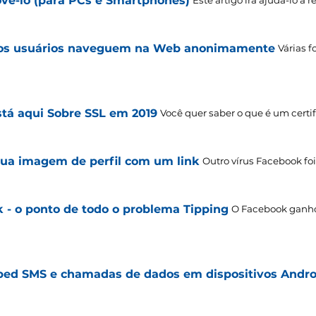
vê-lo (para PCs e Smartphones)
Este artigo irá ajudá-lo a 
 os usuários naveguem na Web anonimamente
Várias f
tá aqui Sobre SSL em 2019
Você quer saber o que é um certif
ua imagem de perfil com um link
Outro vírus Facebook fo
 - o ponto de todo o problema Tipping
O Facebook ganho
ped SMS e chamadas de dados em dispositivos Andro