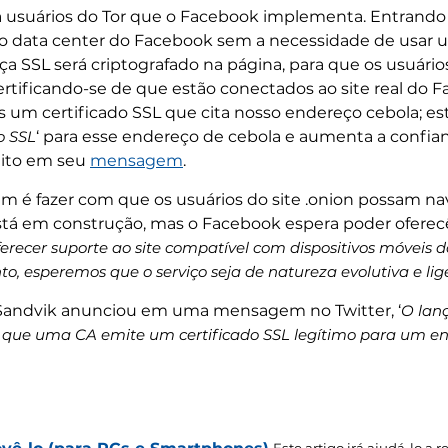
usuários do Tor que o Facebook implementa. Entrando na 
o data center do Facebook sem a necessidade de usar u
ça SSL será criptografado na página, para que os usuári
rtificando-se de que estão conectados ao site real d
s um certificado SSL que cita nosso endereço cebola; 
o SSL
‘ para esse endereço de cebola e aumenta a confia
dito em seu
mensagem
.
m é fazer com que os usuários do site .onion possam n
 está em construção, mas o Facebook espera poder ofere
recer suporte ao site compatível com dispositivos móveis
o, esperemos que o serviço seja de natureza evolutiva e lig
Sandvik anunciou em uma mensagem no Twitter, ‘
O lan
que uma CA emite um certificado SSL legítimo para um end