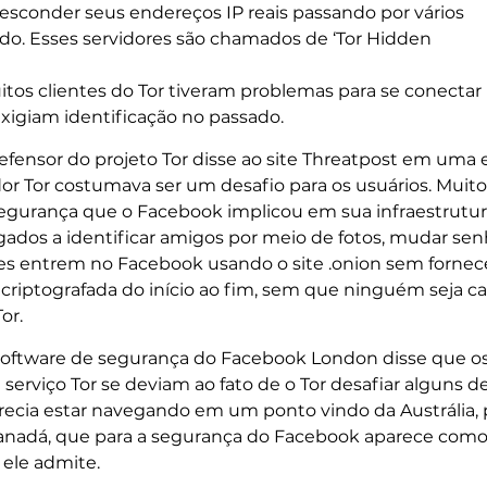
 esconder seus endereços IP reais passando por vários
o. Esses servidores são chamados de ‘Tor Hidden
itos clientes do Tor tiveram problemas para se conectar
xigiam identificação no passado.
fensor do projeto Tor disse ao site Threatpost em uma e
or Tor costumava ser um desafio para os usuários. Mui
segurança que o Facebook implicou em sua infraestrutura.
ados a identificar amigos por meio de fotos, mudar senh
s entrem no Facebook usando o site .onion sem fornecer
criptografada do início ao fim, sem que ninguém seja ca
or.
software de segurança do Facebook London disse que o
serviço Tor se deviam ao fato de o Tor desafiar alguns
recia estar navegando em um ponto vindo da Austrália,
anadá, que para a segurança do Facebook aparece com
 ele admite.