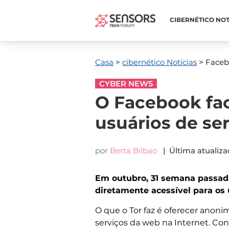
CIBERNÉTICO NOT
Casa
>
cibernético Notícias
> Facebo
CYBER NEWS
O Facebook faci
usuários de ser
por
Berta Bilbao
| Última atualiza
Em outubro, 31 semana passa
diretamente acessível para o
O que o Tor faz é oferecer anon
serviços da web na Internet. Con