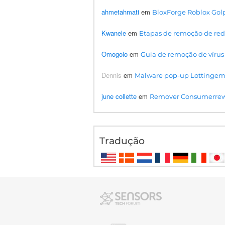
ahmetahmati
em
BloxForge Roblox Golp
Kwanele
em
Etapas de remoção de redi
Omogolo
em
Guia de remoção de vír
Dennis
em
Malware pop-up Lottingem
june collette
em
Remover Consumerrew
Tradução