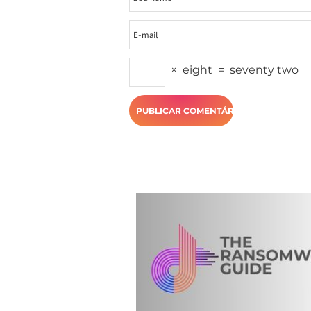
×
eight
=
seventy two