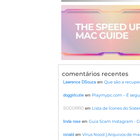
comentários recentes
Lawrence DSouza
em
Que são a recupe
doggirlcutie
em
Playmypc.com – É segur
SOCORRO
em
Lista de Ícones do Siste
linda rose
em
Guia Scam Instagram - Co
ronald
em
Vírus Nood [.Arquivos de ma