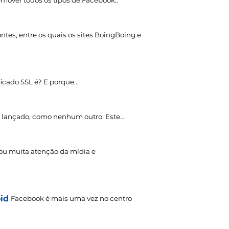
remover todos os tipos de Facebook..
ontes, entre os quais os sites BoingBoing e
icado SSL é? E porque...
i lançado, como nenhum outro. Este...
u muita atenção da mídia e
id
Facebook é mais uma vez no centro