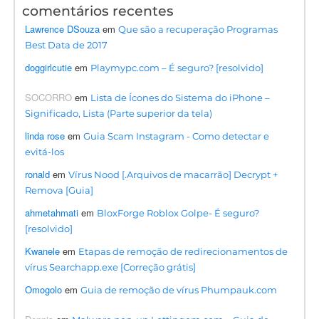
comentários recentes
Lawrence DSouza
em
Que são a recuperação Programas
Best Data de 2017
doggirlcutie
em
Playmypc.com – É seguro? [resolvido]
SOCORRO
em
Lista de Ícones do Sistema do iPhone –
Significado, Lista (Parte superior da tela)
linda rose
em
Guia Scam Instagram - Como detectar e
evitá-los
ronald
em
Vírus Nood [.Arquivos de macarrão] Decrypt +
Remova [Guia]
ahmetahmati
em
BloxForge Roblox Golpe- É seguro?
[resolvido]
Kwanele
em
Etapas de remoção de redirecionamentos de
vírus Searchapp.exe [Correção grátis]
Omogolo
em
Guia de remoção de vírus Phumpauk.com