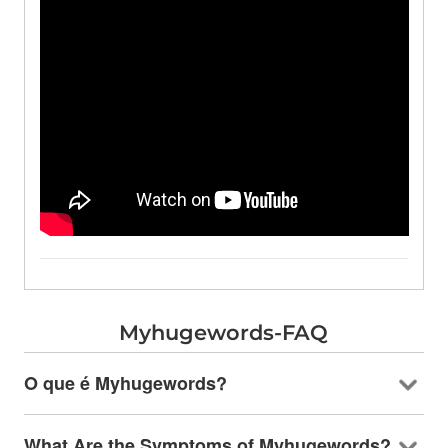
Myhugewords-FAQ
O que é Myhugewords?
What Are the Symptoms of Myhugewords
?