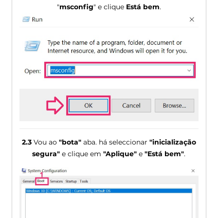
"
msconfig
" e clique
Está bem
.
2.3
Vou ao
"bota"
aba. há seleccionar
"inicialização
segura"
e clique em
"Aplique"
e
"Está bem"
.