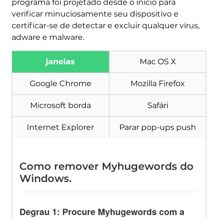
programa foi projetado desde o início para
Baixar
verificar minuciosamente seu dispositivo e
Remoção de Malware
certificar-se de detectar e excluir qualquer vírus,
Ferramenta
adware e malware.
janelas
Mac OS X
Google Chrome
Mozilla Firefox
Microsoft borda
Safári
Internet Explorer
Parar pop-ups push
Como remover Myhugewords do
Windows.
Degrau 1: Procure Myhugewords com a