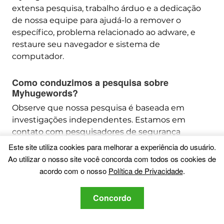
extensa pesquisa, trabalho árduo e a dedicação
de nossa equipe para ajudá-lo a remover o
específico, problema relacionado ao adware, e
restaure seu navegador e sistema de
computador.
Como conduzimos a pesquisa sobre
Myhugewords?
Observe que nossa pesquisa é baseada em
investigações independentes. Estamos em
contato com pesquisadores de segurança
independentes, graças ao qual recebemos
Este site utiliza cookies para melhorar a experiência do usuário.
atualizações diárias sobre o malware mais
Ao utilizar o nosso site você concorda com todos os cookies de
recente, adware, e definições de sequestrador de
acordo com o nosso
Política de Privacidade
.
navegador.
além disso,
the research behind the
Concordo
Myhugewords threat is backed with
VirusTotal
.
Para entender melhor esta ameaça online, por