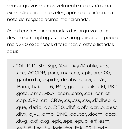
seus arquivos e provavelmente colocará uma
extensão para todos eles, após o que irá criar a
nota de resgate acima mencionada.
As extensões direcionadas dos arquivos que
devem ser criptografados são iguais a um pouco
mais 240 extensões diferentes e estão listadas
aqui:
→.001, .1CD, .3fr, .3gp, .7de, .DayZProfile, .ac3,
.acc, .ACCDB, .para, .macaco, .apk, .arch00,
.ganho dia, .áspide, .de ativos, .avi, .atrás,
.Barra, .baía, .bc6, .BC7, .grande, .bik, .bkf, .PKP,
.gota, .bmp, .BSA, .bson, .caso, .cdr, .cer, .cf.,
.cpp, .CR2, .crt, .CRW, .cs, .css, .csv, .d3dbsp, .o,
.que, .dazip, .db, .DB0, .dbf, .dbfv, .dcr, .o, .desc,
.divx, .djvu, .dmp, .DNG, .doutor, .docm, .docx,
.dwg, .dxf, .dxg, .epk, .eps, .epub, .erf, .esm,
.exif, .ff, .flac, .flv, .forja, .fos, .fpk, .FSH, .gdb,