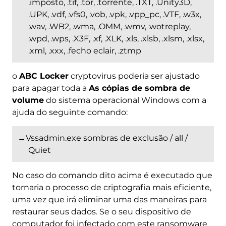
.imposto, .tif, .tor, .torrente, .TXT, .Unity3D,
.UPK, .vdf, .vfs0, .vob, .vpk, .vpp_pc, .VTF, .w3x,
.wav, .WB2, .wma, .OMM, .wmv, .wotreplay,
.wpd, .wps, .X3F, .xf, .XLK, .xls, .xlsb, .xlsm, .xlsx,
.xml, .xxx, .fecho eclair, .ztmp
o
ABC Locker
cryptovirus poderia ser ajustado
para apagar toda a
As cópias de sombra de
Baixar
volume
do sistema operacional Windows com a
Remoção de Malware
Ferramenta
ajuda do seguinte comando:
→Vssadmin.exe sombras de exclusão / all /
Quiet
No caso do comando dito acima é executado que
tornaria o processo de criptografia mais eficiente,
uma vez que irá eliminar uma das maneiras para
restaurar seus dados. Se o seu dispositivo de
computador foi infectado com este ransomware