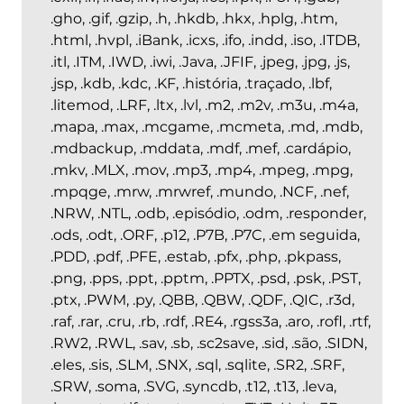
.gho, .gif, .gzip, .h, .hkdb, .hkx, .hplg, .htm,
.html, .hvpl, .iBank, .icxs, .ifo, .indd, .iso, .ITDB,
.itl, .ITM, .IWD, .iwi, .Java, .JFIF, .jpeg, .jpg, .js,
.jsp, .kdb, .kdc, .KF, .história, .traçado, .lbf,
.litemod, .LRF, .ltx, .lvl, .m2, .m2v, .m3u, .m4a,
.mapa, .max, .mcgame, .mcmeta, .md, .mdb,
.mdbackup, .mddata, .mdf, .mef, .cardápio,
.mkv, .MLX, .mov, .mp3, .mp4, .mpeg, .mpg,
.mpqge, .mrw, .mrwref, .mundo, .NCF, .nef,
.NRW, .NTL, .odb, .episódio, .odm, .responder,
.ods, .odt, .ORF, .p12, .P7B, .P7C, .em seguida,
.PDD, .pdf, .PFE, .estab, .pfx, .php, .pkpass,
.png, .pps, .ppt, .pptm, .PPTX, .psd, .psk, .PST,
.ptx, .PWM, .py, .QBB, .QBW, .QDF, .QIC, .r3d,
.raf, .rar, .cru, .rb, .rdf, .RE4, .rgss3a, .aro, .rofl, .rtf,
.RW2, .RWL, .sav, .sb, .sc2save, .sid, .são, .SIDN,
.eles, .sis, .SLM, .SNX, .sql, .sqlite, .SR2, .SRF,
.SRW, .soma, .SVG, .syncdb, .t12, .t13, .leva,