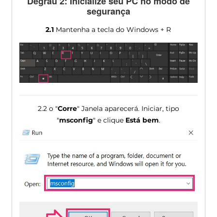
Degrau 2: Inicialize seu PC no modo de
segurança
2.1
Mantenha a tecla do Windows + R
2.2 o "
Corre
" Janela aparecerá. Iniciar, tipo
"
msconfig
" e clique
Está bem
.