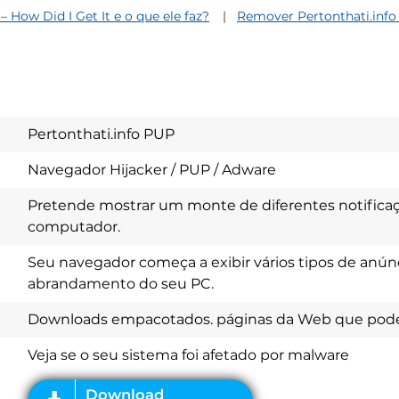
 – How Did I Get It e o que ele faz?
Remover Pertonthati.inf
Pertonthati.info PUP
Navegador Hijacker / PUP / Adware
Pretende mostrar um monte de diferentes notifica
computador.
Seu navegador começa a exibir vários tipos de anúnc
abrandamento do seu PC.
Download
Spy Hunter
Downloads empacotados. páginas da Web que pode
Veja se o seu sistema foi afetado por malware