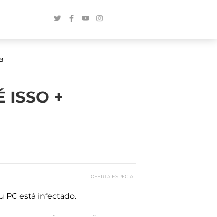
va
É ISSO +
OFERTA ESPECIAL
u PC está infectado.