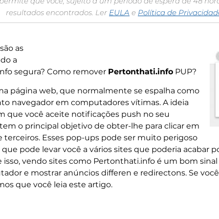
permite que você, sujeito a um período de espera de 48 ho
resultados encontrados. Ler
EULA
e
Política de Privacidad
 são as
ado a
.info segura? Como remover
Pertonthati.info
PUP?
a página web, que normalmente se espalha como
to navegador em computadores vítimas. A ideia
om que você aceite notificações push no seu
tem o principal objetivo de obter-lhe para clicar em
e terceiros. Esses pop-ups pode ser muito perigoso
ue pode levar você a vários sites que poderia acabar po
e isso, vendo sites como Pertonthati.info é um bom sin
dor e mostrar anúncios differen e redirectons. Se você
s que você leia este artigo.