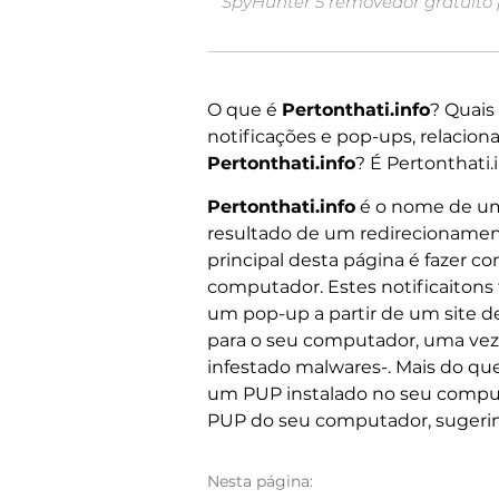
SpyHunter 5 removedor gratuito 
O que é
Pertonthati.info
? Quais
notificações e pop-ups, relacion
Pertonthati.info
? É Pertonthati
Pertonthati.info
é o nome de um
resultado de um redirecionamen
principal desta página é fazer c
computador. Estes notificaitons 
um pop-up a partir de um site d
para o seu computador, uma vez q
infestado malwares-. Mais do qu
um PUP instalado no seu computa
PUP do seu computador, sugerimo
Nesta página: