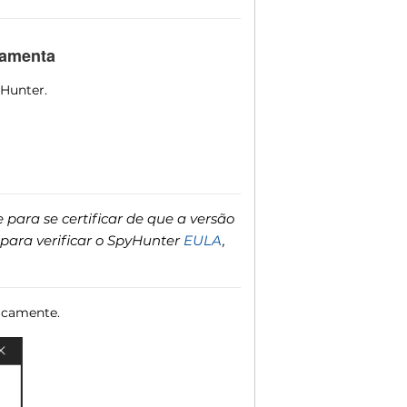
ramenta
yHunter.
ara se certificar de que a versão
para verificar o SpyHunter
EULA
,
ticamente.