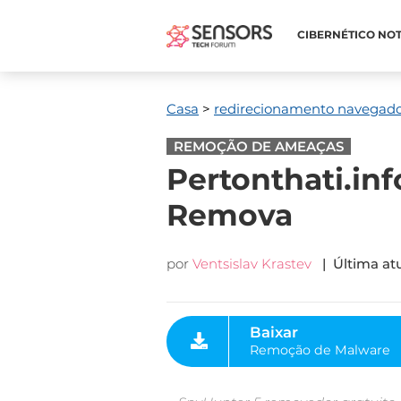
CIBERNÉTICO NOT
Casa
>
redirecionamento navegad
REMOÇÃO DE AMEAÇAS
Pertonthati.in
Remova
por
Ventsislav Krastev
| Última atu
Baixar
Remoção de Malware
Ferramenta