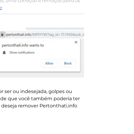
ras, uma correção e remoção para os
e
r ser ou indesejada, golpes ou
al de que você também poderia ter
 deseja remover Pertonthati.info