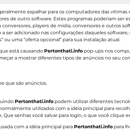
 geralmente espalhar para os computadores das vítimas
es de outro software. Estes programas poderiam ser ess
conversores, players de mídia, conversores e outros so
 ser adicionado nas configurações daqueles software, 
 ou uma “oferta opcional” para sua instalação atual.
que está causando
Pertonthati.info
pop-ups nos comput
eçar a mostrar diferentes tipos de anúncios no seu co
ne que são anúncios.
cluindo
Pertonthati.info
podem utilizar diferentes tecno
ormalmente utilizados com a idéia principal para recolh
 Que senhas você salvar para login, o que você clique e
usada com a idéia principal para
Pertonthati.info
para l