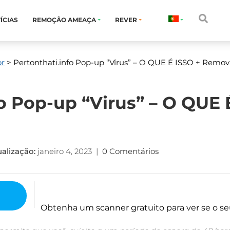
ÍCIAS
REMOÇÃO AMEAÇA
REVER
or
> Pertonthati.info Pop-up “Vírus” – O QUE É ISSO + Remo
fo Pop-up “Virus” – O QUE 
alização:
janeiro 4, 2023
|
0 Comentários
Obtenha um scanner gratuito para ver se o se