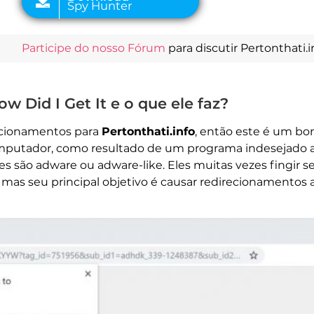
Participe do nosso Fórum
para discutir Pertonthati.
ow Did I Get It e o que ele faz?
recionamentos para
Pertonthati.info
, então este é um bo
putador, como resultado de um programa indesejado ad
s são adware ou adware-like. Eles muitas vezes fingir se
 mas seu principal objetivo é causar redirecionamentos a