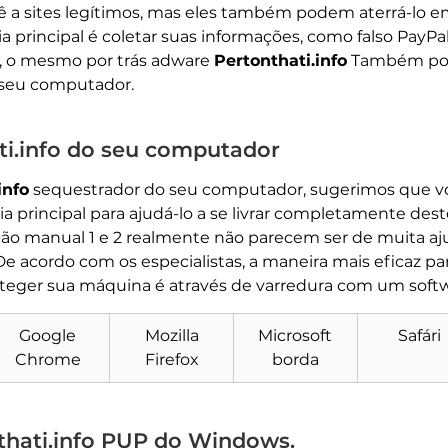
a sites legítimos, mas eles também podem aterrá-lo em 
a principal é coletar suas informações, como falso PayPal
so, o mesmo por trás adware
Pertonthati.info
Também poder
seu computador.
i.info do seu computador
info
sequestrador do seu computador, sugerimos que vo
déia principal para ajudá-lo a se livrar completamente d
oção manual 1 e 2 realmente não parecem ser de muita 
De acordo com os especialistas, a maneira mais eficaz p
proteger sua máquina é através de varredura com um sof
Baixar
Remoção de Malware
Ferramenta
Google
Mozilla
Microsoft
Safári
Chrome
Firefox
borda
hati.info PUP do Windows.