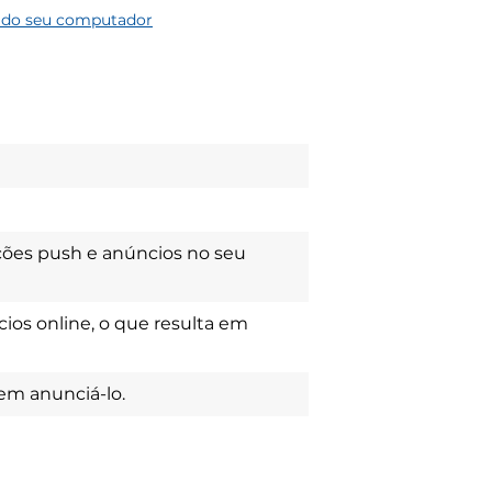
o do seu computador
ções push e anúncios no seu
ios online, o que resulta em
m anunciá-lo.