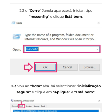
2.2 o "
Corre
" Janela aparecerá. Iniciar, tipo
"
msconfig
" e clique
Está bem
.
2.3
Vou ao
"bota"
aba. há seleccionar
"inicialização
segura"
e clique em
"Aplique"
e
"Está bem"
.