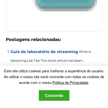
Postagens relacionadas:
Guia do laboratório de streaming
What Is
Steaming Lab Tab This short article has been..
.
Este site utiliza cookies para melhorar a experiência do usuário.
Guia LAB BOT Email Scam Remoção
Este artigo
Ao utilizar o nosso site você concorda com todos os cookies de
acordo com o nosso
Política de Privacidade
.
foi feito para ajudá-lo a reconhecer...
Concordo
The Thin Red Line Between programas
potencialmente indesejados e Malware
O que é um filhote (Potencialmente indesejados