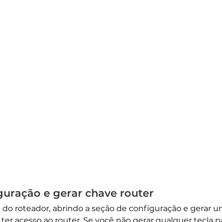
iguração e gerar chave router
do roteador, abrindo a seção de configuração e gerar um
ter acesso ao router. Se você não gerar qualquer tecla p