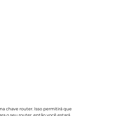
a chave router. Isso permitirá que
ara o seu router, então você estará