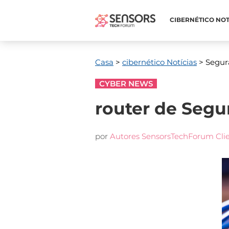
CIBERNÉTICO NOT
Casa
>
cibernético Notícias
> Segura
CYBER NEWS
router de Segu
por
Autores SensorsTechForum Cli