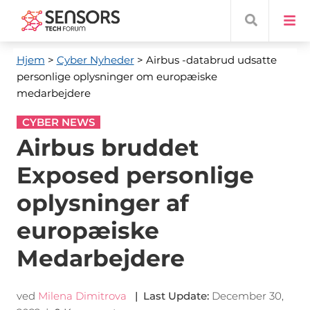
Hjem
>
Cyber ​​Nyheder
> Airbus -databrud udsatte
personlige oplysninger om europæiske
medarbejdere
CYBER NEWS
Airbus bruddet
Exposed personlige
oplysninger af
europæiske
Medarbejdere
ved
Milena Dimitrova
|
Last Update
:
December 30,