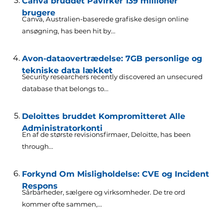
Canva bruddet Påvirker 139 millioner
brugere
Canva, Australien-baserede grafiske design online
ansøgning,
has been hit by..
.
Avon-dataovertrædelse: 7GB personlige og
tekniske data lækket
Security researchers recently discovered an unsecured
database that belongs to..
.
Deloittes bruddet Kompromitteret Alle
Administratorkonti
En af de største revisionsfirmaer, Deloitte,
has been
through..
.
Forkynd Om Misligholdelse: CVE og Incident
Respons
Sårbarheder, sælgere og virksomheder. De tre ord
kommer ofte sammen,...