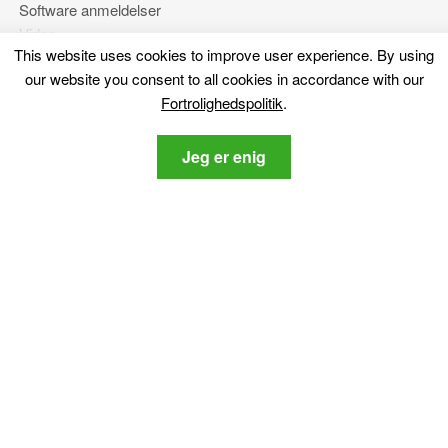
Software anmeldelser
Video
This website uses cookies to improve user experience
.
By using
Forums
our website you consent to all cookies in accordance with our
Fortrolighedspolitik
.
Mere
Jeg er enig
Om os
Fortrolighedspolitik
Kontakt os
Bliv hængende
Tilmeld dig vores nyhedsbrev om de nyeste cybersikkerhed
og tech-relaterede nyheder.
Fortrolighedspolitik
Jeg accepterer SensorsTechForum