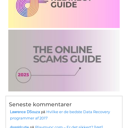
Seneste kommentarer
Lawrence DSouza
på
Hvilke er de bedste Data Recovery
programmer af 2017
doggirlcutie
på
Playmypc.com – Er det sikkert? [løst]