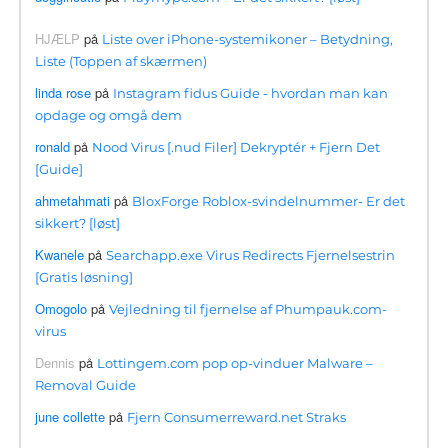
HJÆLP
på
Liste over iPhone-systemikoner – Betydning,
Liste (Toppen af ​​skærmen)
linda rose
på
Instagram fidus Guide - hvordan man kan
opdage og omgå dem
ronald
på
Nood Virus [.nud Filer] Dekryptér + Fjern Det
[Guide]
ahmetahmati
på
BloxForge Roblox-svindelnummer- Er det
sikkert? [løst]
Kwanele
på
Searchapp.exe Virus Redirects Fjernelsestrin
[Gratis løsning]
Omogolo
på
Vejledning til fjernelse af Phumpauk.com-
virus
Dennis
på
Lottingem.com pop op-vinduer Malware –
Removal Guide
june collette
på
Fjern Consumerreward.net Straks