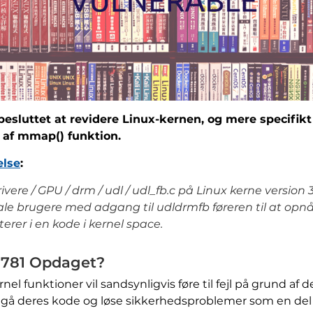
besluttet at revidere Linux-kernen, og mere specifikt
 af mmap() funktion.
else
:
re / GPU / drm / udl / udl_fb.c på Linux kerne version 3.
ale brugere med adgang til udldrmfb føreren til at opnå 
lterer i en kode i kernel space.
8781 Opdaget?
l funktioner vil sandsynligvis føre til fejl på grund af 
gå deres kode og løse sikkerhedsproblemer som en del a