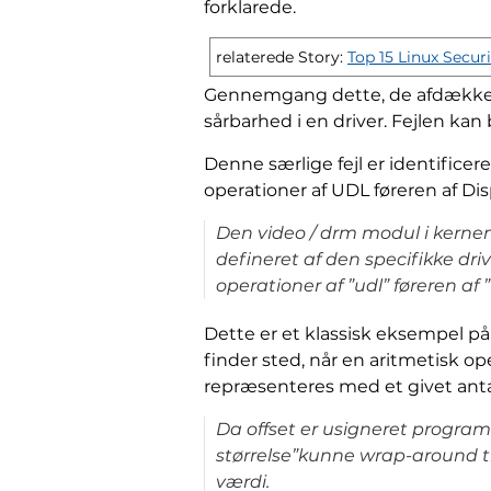
forklarede.
relaterede Story:
Top 15 Linux Secur
Gennemgang dette, de afdækket og
sårbarhed i en driver. Fejlen kan 
Denne særlige fejl er identifice
operationer af UDL føreren af ​​Di
Den video / drm modul i kerne
defineret af den specifikke driv
operationer af ”udl” føreren af ​​
Dette er et klassisk eksempel p
finder sted, når en aritmetisk o
repræsenteres med et givet antal
Da offset er usigneret programm
størrelse”kunne wrap-around til
værdi.