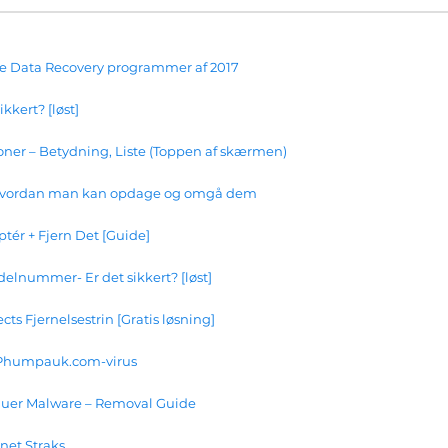
te Data Recovery programmer af 2017
kkert? [løst]
ner – Betydning, Liste (Toppen af ​​skærmen)
- hvordan man kan opdage og omgå dem
ptér + Fjern Det [Guide]
elnummer- Er det sikkert? [løst]
ts Fjernelsestrin [Gratis løsning]
af Phumpauk.com-virus
uer Malware – Removal Guide
net Straks