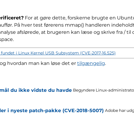
rificeret?
For at gøre dette, forskerne brugte en Ubuntu
uffør. På hver test førerens mmap() handleren indehold
nalyse afslørede, at brugeren kan læse og skrive fra / til d
space.
 fundet i Linux Kernel USB Subsystem (CVE-2017-16.525)
 og hvordan man kan løse det er
tilgængelig
.
smål du ikke vidste du havde
Begyndere Linux-administratore
er i nyeste patch-pakke (CVE-2018-5007)
Adobe har udg