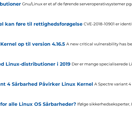
ibutioner
Gnu/Linux er et af de førende serveroperativsystemer pga
l kan føre til rettighedsforøgelse
CVE-2018-10901 er identifi
ernel op til version 4.16.5
A new critical vulnerability has b
d Linux-distributioner i 2019
Der er mange specialiserede Lin
ant 4 Sårbarhed Påvirker Linux Kernel
A Spectre variant 4
for alle Linux OS Sårbarheder?
Ifølge sikkerhedseksperter,