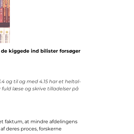
 de kiggede ind bilister forsøger
4 og til og med 4.15 har et heltal-
fuld læse og skrive tilladelser på
det faktum, at mindre afdelingens
f deres proces, forskerne