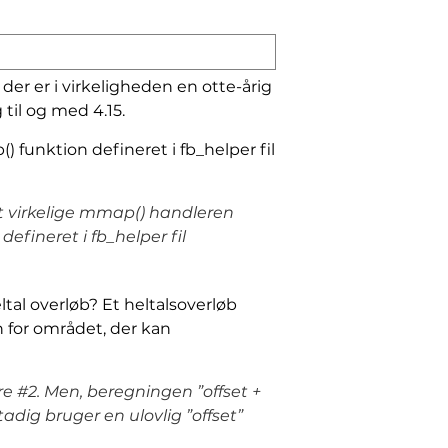
er er i virkeligheden en otte-årig
 til og med 4.15.
 funktion defineret i fb_helper fil
t virkelige mmap() handleren
efineret i fb_helper fil
eltal overløb? Et heltalsoverløb
n for området, der kan
re #2. Men, beregningen ”offset +
adig bruger en ulovlig ”offset”