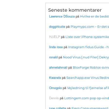
Seneste kommentarer
Lawrence DSouza
på
Hvilke er de beds
doggirlcutie
på
Playmypc.com – Er det si
HJÆLP
på
Liste over iPhone-systemiko
linda rose
på
Instagram fidus Guide 
ronald
på
Nood Virus [.nud Filer] Dekry
ahmetahmati
på
BloxForge Roblox-svind
Kwanele
på
Searchapp.exe Virus Redirec
Omogolo
på
Vejledning til fjernelse 
Dennis
på
Lottingem.com pop op-vind
june collette
på
Fjern Consumerreward.