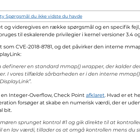
ity Spørgsmål du ikke vidste du havde
 videregives en række spørgsmål og en specifik fejl, d
bruges til eskalerende privilegier i kernel versioner 3.4 og
ret som CVE-2018-8781, og det påvirker den interne mmap()
splayLink:
n definerer en standard mmap() wrapper, der kalder de
er. I vores tilfælde sårbarheden er i den interne mmap() d
”DisplayLink”.
å en Integer-Overflow, Check Point
afklaret
. Hvad er et h
peration forsøger at skabe en numerisk værdi, der er ude
 bit.
øren sprunget kontrol #1 og gik direkte til at kontrolle
 en lav værdi, tillader os at omgå kontrollen mens du st