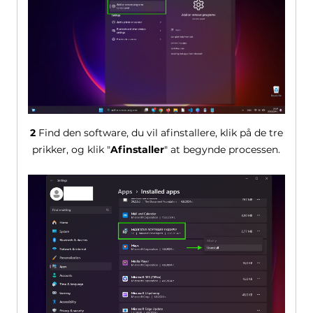
2
Find den software, du vil afinstallere, klik på de tre
prikker, og klik "
Afinstaller
" at begynde processen.