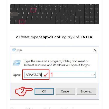
2
I feltet type "
appwiz.cpl
" og tryk på
ENTER
.