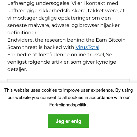
uafhængig undersøgelse. Vi er i kontakt med
uafhængige sikkerhedsforskere, takket være, at
vi modtager daglige opdateringer om den
seneste malware, adware, og browser hijacker
definitioner.
Endvidere,
the research behind the Earn Bitcoin
Scam threat is backed with
VirusTotal
.
For bedre at forstå denne online trussel, Se
venligst følgende artikler, som giver kyndige
detaljer.
Martin Beltov
This website uses cookies to improve user experience
.
By using
our website you consent to all cookies in accordance with our
Martin dimitterede med en grad
Fortrolighedspolitik
.
i Publishing fra Sofia Universitet.
Som en cybersikkerhed
entusiast han nyder at skrive om
Jeg er enig
de nyeste trusler og mekanismer
indbrud.