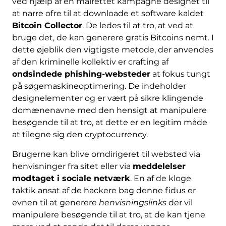
ved hjælp af en målrettet kampagne designet til
at narre ofre til at downloade et software kaldet
Bitcoin Collector
. De ledes til at tro, at ved at
bruge det, de kan generere gratis Bitcoins nemt. I
dette øjeblik den vigtigste metode, der anvendes
af den kriminelle kollektiv er crafting af
ondsindede phishing-websteder
at fokus tungt
på søgemaskineoptimering. De indeholder
designelementer og er vært på sikre klingende
domænenavne med den hensigt at manipulere
besøgende til at tro, at dette er en legitim måde
at tilegne sig den cryptocurrency.
Brugerne kan blive omdirigeret til websted via
henvisninger fra sitet eller via
meddelelser
modtaget i sociale netværk
. En af de kloge
taktik ansat af de hackere bag denne fidus er
evnen til at generere
henvisningslinks
der vil
manipulere besøgende til at tro, at de kan tjene