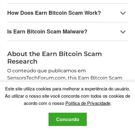
How Does Earn Bitcoin Scam Work
?
Is Earn Bitcoin Scam Malware
?
About the Earn Bitcoin Scam
Research
O conteúdo que publicamos em
SensorsTechForum.com,
this Earn Bitcoin Scam
how-to removal guide included
, é o resultado de
Este site utiliza cookies para melhorar a experiência do usuário.
uma extensa pesquisa, trabalho árduo e a
Ao utilizar o nosso site você concorda com todos os cookies de
dedicação de nossa equipe para ajudá-lo a
acordo com o nosso
Política de Privacidade
.
remover o específico, problema relacionado ao
adware, e restaure seu navegador e sistema de
Concordo
computador.