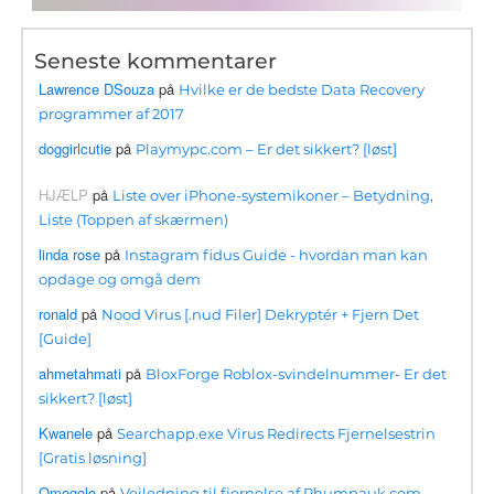
Seneste kommentarer
Lawrence DSouza
på
Hvilke er de bedste Data Recovery
programmer af 2017
doggirlcutie
på
Playmypc.com – Er det sikkert? [løst]
HJÆLP
på
Liste over iPhone-systemikoner – Betydning,
Liste (Toppen af ​​skærmen)
linda rose
på
Instagram fidus Guide - hvordan man kan
opdage og omgå dem
ronald
på
Nood Virus [.nud Filer] Dekryptér + Fjern Det
[Guide]
ahmetahmati
på
BloxForge Roblox-svindelnummer- Er det
sikkert? [løst]
Kwanele
på
Searchapp.exe Virus Redirects Fjernelsestrin
[Gratis løsning]
Omogolo
på
Vejledning til fjernelse af Phumpauk.com-