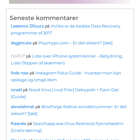
Seneste kommentarer
Lawrence DSouza
på
Hvilke er de bedste Data Recovery
programmer af 2017
doggirlcutie
på
Playmypc.com – Er det sikkert? [løst]
HJÆLP
på
Liste over iPhone-systemikoner – Betydning,
Liste (Toppen af ​​skærmen)
linda rose
på
Instagram fidus Guide - hvordan man kan
opdage og omgå dem
ronald
på
Nood Virus [.nud Filer] Dekryptér + Fjern Det
[Guide]
ahmetahmati
på
BloxForge Roblox-svindelnummer- Er det
sikkert? [løst]
Kwanele
på
Searchapp.exe Virus Redirects Fjernelsestrin
[Gratis løsning]