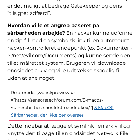
er det muligt at bedrage Gatekeeper og dens
”tilsigtet adfærd”.
Hvordan ville et angreb baseret på
sårbarheden arbejde?
En hacker kunne udforme
en zip-fil med en symbolsk link til en automount
hacker-kontrolleret endepunkt (ex Dokumenter -
> /net/evil.com/Documents) og kunne sende den
til et målrettet system. Brugeren vil downloade
ondsindet arkiv, og ville udtrække skadelig fil
uden at ane noget.
Relaterede: [wplinkpreview url
=”https://sensorstechforum.com/5-macos-
vulnerabilities-shouldnt-overlooked/”]
5 MacOS
Sårbarheder, der ikke bør overses
Dette indebar at lægge et symlink i en arkivfil og
knytte den tilbage til en ondsindet Network File