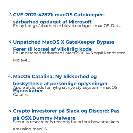
CVE-2022-42821: macOS Gatekeeper-
sårbarhed opdaget af Microsoft
En ny farlig sårbarhed er blevet opdaget i macOS. Det...
Unpatched MacOS X GateKeeper Bypass
Fører til kørsel af vilkårlig kode
En unpatched sårbarhed i MacOS 10.14.5 også kendt som
Mojave...
MacOS Catalina: Ny Sikkerhed og
beskyttelse af personlige oplysninger
Apple afslørede for nylig sit nye styresystem - macOS
Egenskaber
Catalina...
Crypto Investorer på Slack og Discord: Pas
på OSX.Dummy Malware
Security researchers recently found out how attackers
are using macOS..
.