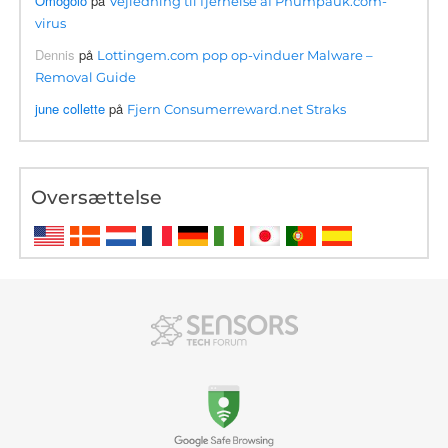
Omogolo
på
Vejledning til fjernelse af Phumpauk.com-
virus
Dennis
på
Lottingem.com pop op-vinduer Malware –
Removal Guide
june collette
på
Fjern Consumerreward.net Straks
Oversættelse