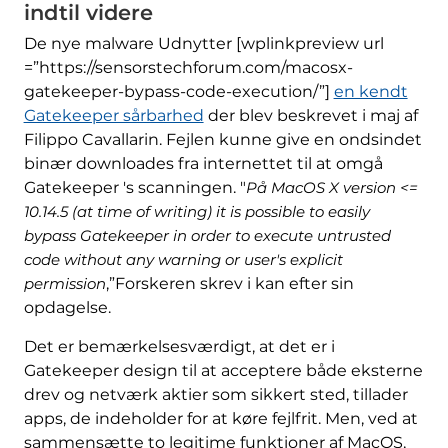
indtil videre
De nye malware Udnytter [wplinkpreview url
=”https://sensorstechforum.com/macosx-
gatekeeper-bypass-code-execution/”]
en kendt
Gatekeeper sårbarhed
der blev beskrevet i maj af
Filippo Cavallarin. Fejlen kunne give en ondsindet
binær downloades fra internettet til at omgå
Gatekeeper 's scanningen. "
På MacOS X version <=
10.14.5 (at time of writing) it is possible to easily
bypass Gatekeeper in order to execute untrusted
code without any warning or user's explicit
permission
,”Forskeren skrev i kan efter sin
opdagelse.
Det er bemærkelsesværdigt, at det er i
Gatekeeper design til at acceptere både eksterne
drev og netværk aktier som sikkert sted, tillader
apps, de indeholder for at køre fejlfrit. Men, ved at
sammensætte to legitime funktioner af MacOS,