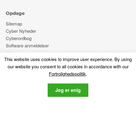
Opdage
Sitemap
Cyber ​​Nyheder
Cyberordbog
Software anmeldelser
Video
This website uses cookies to improve user experience
.
By using
Forums
our website you consent to all cookies in accordance with our
Fortrolighedspolitik
.
Mere
Jeg er enig
Om os
Fortrolighedspolitik
Kontakt os
Bliv hængende
Tilmeld dig vores nyhedsbrev om de nyeste cybersikkerhed