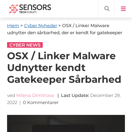
Hjem
>
Cyber ​​Nyheder
> OSX / Linker Malware
udnytter den sårbarhed, der er kendt for gatekeeper
CYBER NEWS
OSX / Linker Malware
Udnytter kendt
Gatekeeper Sårbarhed
ved
Milena Dimitrova
|
Last Update
:
December 29,
2022
|
0 Kommentarer